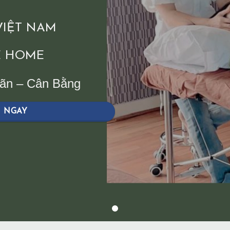
 VIỆT NAM
 HOME
iãn – Cân Bằng
H NGAY