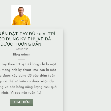
À XÂY TRÊN MẠCH NƯỚC
ẦM CÓ ẢNH HƯỞNG GÌ VỀ
T NĂNG LƯỢNG KHÔNG?
13/12/2025
Blog
admin
ước ngầm có nhiều dạng khác nhau,
c độ ảnh hưởng về năng lượng cũng
uộc vào tính chất của nguồn nước: 1.
chảy hay nước đọng – Nếu là nước
 năng lượng thường chuyển động liên
 không tạo ra ứ đọng. – Nếu là nước
đọng, lâu [...]
XEM THÊM