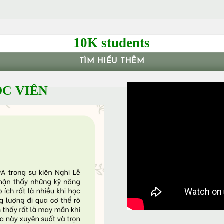
10K students
TÌM HIỂU THÊM
C VIÊN