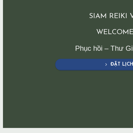
SIAM REIKI
WELCOME
Phục hồi – Thư G
ĐẶT LỊC