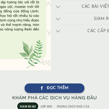
CÁC BÀI VIẾ
SIAM R
CÁC CẤP 
ĐỌC THÊM
KHÁM PHÁ CÁC DỊCH VỤ HÀNG ĐẦU
SIAM REIKI
LỚP DPA
PHONG THỦY NHÀ CỬA