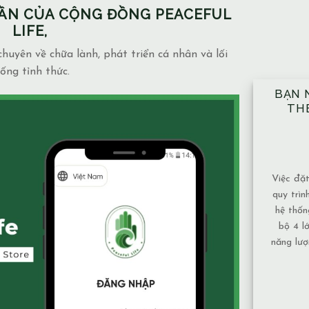
PHẦN CỦA CỘNG ĐỒNG PEACEFUL
LIFE,
huyên về chữa lành, phát triển cá nhân và lối
ống tỉnh thức.
BẠN NÊN ĐẶT TAY ĐỦ 10 VỊ TRÍ
NH
THEO ĐÚNG KỸ THUẬT ĐÃ
NG
ĐƯỢC HƯỚNG DẪN.
MẶ
14/12/2025
Blog
admin
Việc đặt tay theo 10 vị trí không chỉ là một
Mạch n
quy trình mang tính kỹ thuật, mà còn là một
và mứ
hệ thống được xây dựng để bảo đảm toàn
phụ th
bộ 4 lớp cơ thể và luân xa được nhận đủ
Nước 
năng lượng và cân bằng năng lượng hiệu quả
chảy,
nhất. Vì sao nên tuân [...]
tục nên
XEM THÊM