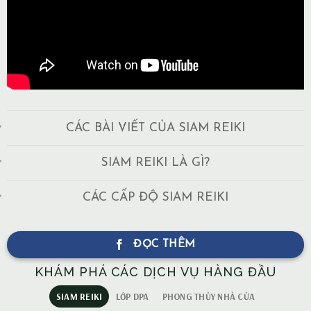
CÁC BÀI VIẾT CỦA SIAM REIKI
SIAM REIKI LÀ GÌ?
CÁC CẤP ĐỘ SIAM REIKI
ĐỌC THÊM
KHÁM PHÁ CÁC DỊCH VỤ HÀNG ĐẦU
SIAM REIKI
LỚP DPA
PHONG THỦY NHÀ CỬA