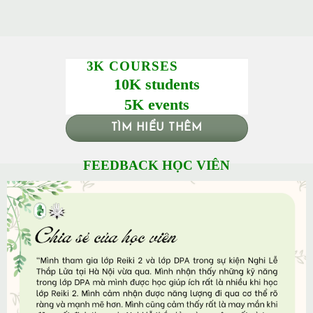
3K COURSES
10K students
5K events
TÌM HIỂU THÊM
FEEDBACK HỌC VIÊN