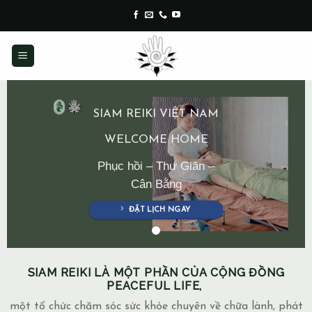
Skip
to
content
SIAM REIKI VIỆT NAM
WELCOME HOME
Phục hồi – Thư Giãn –
Cân Bằng
ĐẶT LỊCH NGAY
SIAM REIKI LÀ MỘT PHẦN CỦA CỘNG ĐỒNG
PEACEFUL LIFE,
một tổ chức chăm sóc sức khỏe chuyên về chữa lành, phát