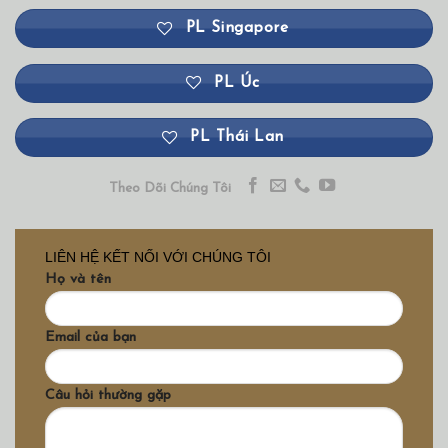
PL Singapore
PL Úc
PL Thái Lan
Theo Dõi Chúng Tôi
LIÊN HỆ KẾT NỐI VỚI CHÚNG TÔI
Họ và tên
Email của bạn
Câu hỏi thường gặp