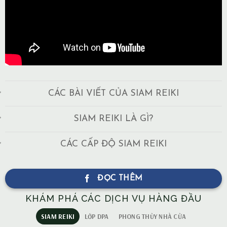
CÁC BÀI VIẾT CỦA SIAM REIKI
SIAM REIKI LÀ GÌ?
CÁC CẤP ĐỘ SIAM REIKI
ĐỌC THÊM
KHÁM PHÁ CÁC DỊCH VỤ HÀNG ĐẦU
SIAM REIKI
LỚP DPA
PHONG THỦY NHÀ CỬA