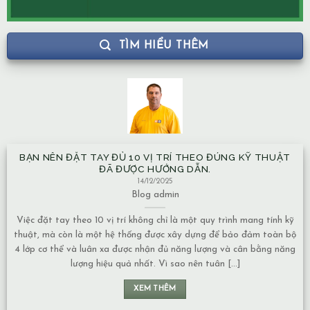
TÌM HIỂU THÊM
BẠN NÊN ĐẶT TAY ĐỦ 10 VỊ TRÍ THEO ĐÚNG KỸ THUẬT
ĐÃ ĐƯỢC HƯỚNG DẪN.
14/12/2025
Blog
admin
Việc đặt tay theo 10 vị trí không chỉ là một quy trình mang tính kỹ
thuật, mà còn là một hệ thống được xây dựng để bảo đảm toàn bộ
4 lớp cơ thể và luân xa được nhận đủ năng lượng và cân bằng năng
lượng hiệu quả nhất. Vì sao nên tuân [...]
XEM THÊM