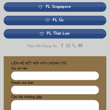
PL Singapore
PL Úc
PL Thái Lan
Theo Dõi Chúng Tôi
LIÊN HỆ KẾT NỐI VỚI CHÚNG TÔI
Họ và tên
Email của bạn
Câu hỏi thường gặp