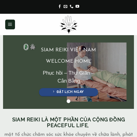
Skip
to
content
SIAM REIKI VIỆT NAM
WELCOME HOME
Phục hồi – Thư Giãn –
Cân Bằng
ĐẶT LỊCH NGAY
SIAM REIKI LÀ MỘT PHẦN CỦA CỘNG ĐỒNG
PEACEFUL LIFE,
một tổ chức chăm sóc sức khỏe chuyên về chữa lành, phát