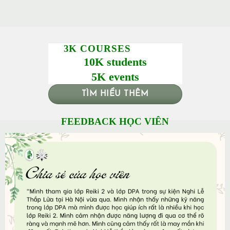
3K COURSES
10K students
5K events
TÌM HIỂU THÊM
FEEDBACK HỌC VIÊN