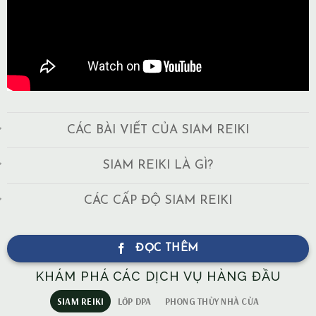
CÁC BÀI VIẾT CỦA SIAM REIKI
SIAM REIKI LÀ GÌ?
CÁC CẤP ĐỘ SIAM REIKI
ĐỌC THÊM
KHÁM PHÁ CÁC DỊCH VỤ HÀNG ĐẦU
SIAM REIKI
LỚP DPA
PHONG THỦY NHÀ CỬA