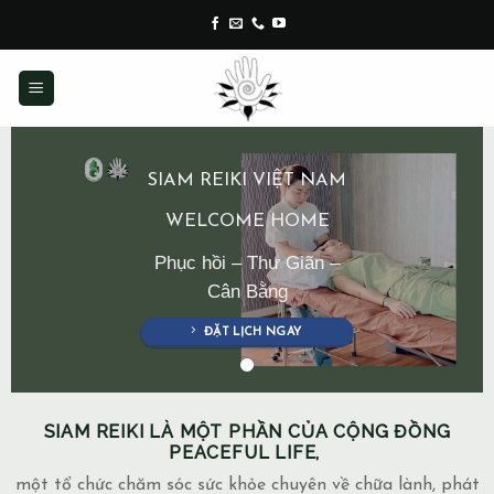
Skip
to
content
SIAM REIKI VIỆT NAM
WELCOME HOME
Phục hồi – Thư Giãn –
Cân Bằng
ĐẶT LỊCH NGAY
SIAM REIKI LÀ MỘT PHẦN CỦA CỘNG ĐỒNG
PEACEFUL LIFE,
một tổ chức chăm sóc sức khỏe chuyên về chữa lành, phát