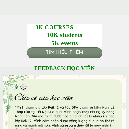
3K COURSES
10K students
5K events
TÌM HIỂU THÊM
FEEDBACK HỌC VIÊN