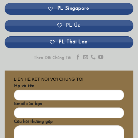
PL Singapore
PL Úc
PL Thái Lan
Theo Dõi Chúng Tôi
LIÊN HỆ KẾT NỐI VỚI CHÚNG TÔI
Họ và tên
Email của bạn
Câu hỏi thường gặp