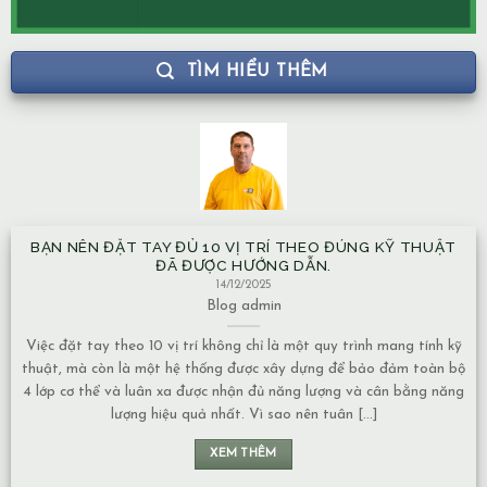
TÌM HIỂU THÊM
BẠN NÊN ĐẶT TAY ĐỦ 10 VỊ TRÍ THEO ĐÚNG KỸ THUẬT
ĐÃ ĐƯỢC HƯỚNG DẪN.
14/12/2025
Blog
admin
Việc đặt tay theo 10 vị trí không chỉ là một quy trình mang tính kỹ
thuật, mà còn là một hệ thống được xây dựng để bảo đảm toàn bộ
4 lớp cơ thể và luân xa được nhận đủ năng lượng và cân bằng năng
lượng hiệu quả nhất. Vì sao nên tuân [...]
XEM THÊM