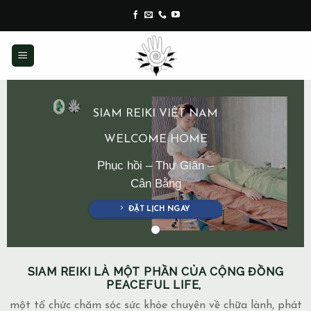
Skip
to
content
SIAM REIKI VIỆT NAM
WELCOME HOME
Phục hồi – Thư Giãn –
Cân Bằng
ĐẶT LỊCH NGAY
SIAM REIKI LÀ MỘT PHẦN CỦA CỘNG ĐỒNG
PEACEFUL LIFE,
một tổ chức chăm sóc sức khỏe chuyên về chữa lành, phát