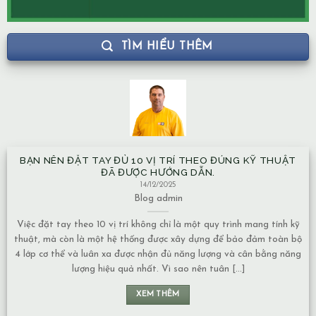
TÌM HIỂU THÊM
BẠN NÊN ĐẶT TAY ĐỦ 10 VỊ TRÍ THEO ĐÚNG KỸ THUẬT
ĐÃ ĐƯỢC HƯỚNG DẪN.
14/12/2025
Blog
admin
Việc đặt tay theo 10 vị trí không chỉ là một quy trình mang tính kỹ
thuật, mà còn là một hệ thống được xây dựng để bảo đảm toàn bộ
4 lớp cơ thể và luân xa được nhận đủ năng lượng và cân bằng năng
lượng hiệu quả nhất. Vì sao nên tuân [...]
XEM THÊM