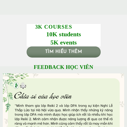
3K COURSES
10K students
5K events
TÌM HIỂU THÊM
FEEDBACK HỌC VIÊN