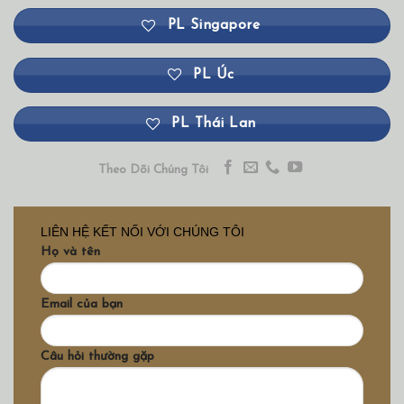
PL Singapore
PL Úc
PL Thái Lan
Theo Dõi Chúng Tôi
LIÊN HỆ KẾT NỐI VỚI CHÚNG TÔI
Họ và tên
Email của bạn
Câu hỏi thường gặp