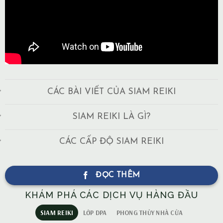
CÁC BÀI VIẾT CỦA SIAM REIKI
SIAM REIKI LÀ GÌ?
CÁC CẤP ĐỘ SIAM REIKI
ĐỌC THÊM
KHÁM PHÁ CÁC DỊCH VỤ HÀNG ĐẦU
SIAM REIKI
LỚP DPA
PHONG THỦY NHÀ CỬA