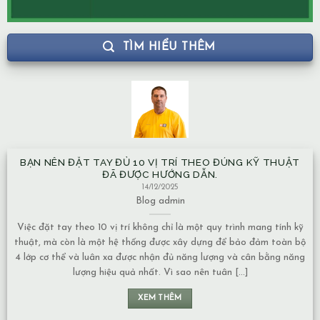
TÌM HIỂU THÊM
BẠN NÊN ĐẶT TAY ĐỦ 10 VỊ TRÍ THEO ĐÚNG KỸ THUẬT
ĐÃ ĐƯỢC HƯỚNG DẪN.
14/12/2025
Blog
admin
Việc đặt tay theo 10 vị trí không chỉ là một quy trình mang tính kỹ
thuật, mà còn là một hệ thống được xây dựng để bảo đảm toàn bộ
4 lớp cơ thể và luân xa được nhận đủ năng lượng và cân bằng năng
lượng hiệu quả nhất. Vì sao nên tuân [...]
XEM THÊM