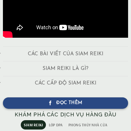
CÁC BÀI VIẾT CỦA SIAM REIKI
SIAM REIKI LÀ GÌ?
CÁC CẤP ĐỘ SIAM REIKI
ĐỌC THÊM
KHÁM PHÁ CÁC DỊCH VỤ HÀNG ĐẦU
SIAM REIKI
LỚP DPA
PHONG THỦY NHÀ CỬA