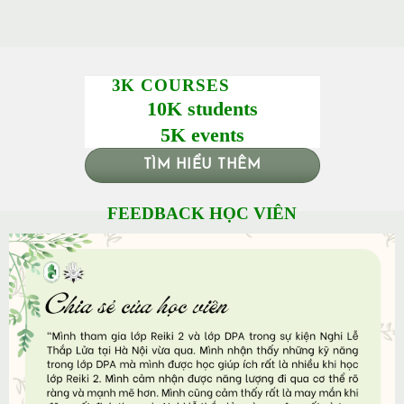
3K COURSES
10K students
5K events
TÌM HIỂU THÊM
FEEDBACK HỌC VIÊN