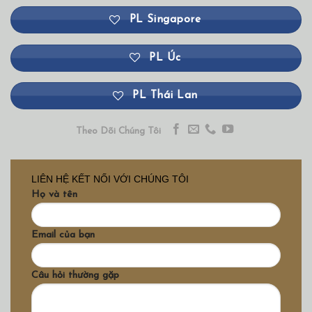
PL Singapore
PL Úc
PL Thái Lan
Theo Dõi Chúng Tôi
LIÊN HỆ KẾT NỐI VỚI CHÚNG TÔI
Họ và tên
Email của bạn
Câu hỏi thường gặp