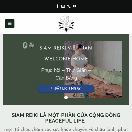
Skip
to
content
SIAM REIKI VIỆT NAM
WELCOME HOME
Phục hồi – Thư Giãn –
Cân Bằng
ĐẶT LỊCH NGAY
SIAM REIKI LÀ MỘT PHẦN CỦA CỘNG ĐỒNG
PEACEFUL LIFE,
một tổ chức chăm sóc sức khỏe chuyên về chữa lành, phát