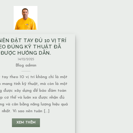
HÀ XÂY TRÊN MẠCH NƯỚC
GẦM CÓ ẢNH HƯỞNG GÌ VỀ
ẶT NĂNG LƯỢNG KHÔNG?
13/12/2025
Blog
admin
h nước ngầm có nhiều dạng khác nhau,
mức độ ảnh hưởng về năng lượng cũng
thuộc vào tính chất của nguồn nước: 1.
c chảy hay nước đọng – Nếu là nước
y, năng lượng thường chuyển động liên
nên không tạo ra ứ đọng. – Nếu là nước
đọng, lâu [...]
XEM THÊM