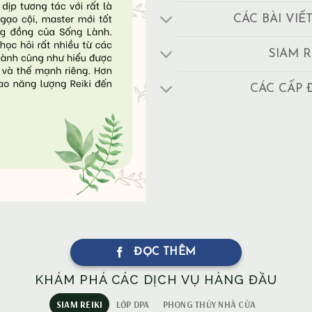
CÁC BÀI VIẾ
SIAM R
CÁC CẤP 
ĐỌC THÊM
KHÁM PHÁ CÁC DỊCH VỤ HÀNG ĐẦU
SIAM REIKI
LỚP DPA
PHONG THỦY NHÀ CỬA