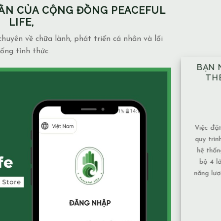
PHẦN CỦA CỘNG ĐỒNG PEACEFUL
LIFE,
huyên về chữa lành, phát triển cá nhân và lối
ống tỉnh thức.
BẠN NÊN ĐẶT TAY ĐỦ 10 VỊ TRÍ
N
THEO ĐÚNG KỸ THUẬT ĐÃ
N
ĐƯỢC HƯỚNG DẪN.
M
14/12/2025
Blog
admin
Việc đặt tay theo 10 vị trí không chỉ là một
Mạc
quy trình mang tính kỹ thuật, mà còn là một
và 
hệ thống được xây dựng để bảo đảm toàn
phụ 
bộ 4 lớp cơ thể và luân xa được nhận đủ
Nướ
năng lượng và cân bằng năng lượng hiệu quả
chả
nhất. Vì sao nên tuân [...]
tục 
XEM THÊM