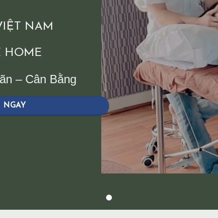
 VIỆT NAM
 HOME
iãn – Cân Bằng
H NGAY