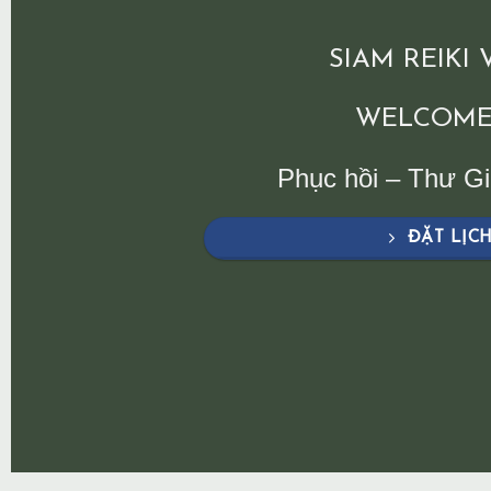
SIAM REIKI
WELCOME
Phục hồi – Thư G
ĐẶT LỊC