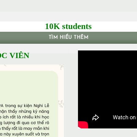
10K students
TÌM HIỂU THÊM
C VIÊN