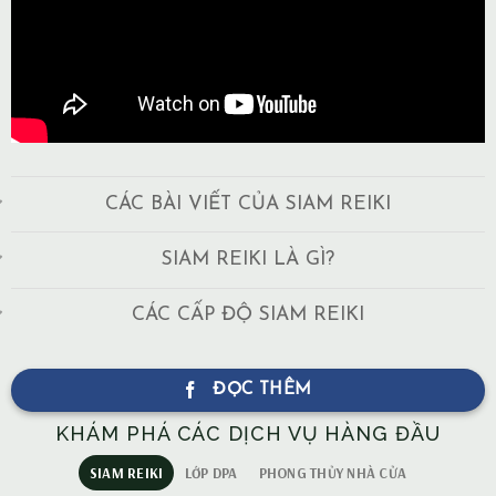
CÁC BÀI VIẾT CỦA SIAM REIKI
SIAM REIKI LÀ GÌ?
CÁC CẤP ĐỘ SIAM REIKI
ĐỌC THÊM
KHÁM PHÁ CÁC DỊCH VỤ HÀNG ĐẦU
SIAM REIKI
LỚP DPA
PHONG THỦY NHÀ CỬA