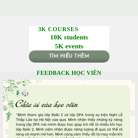
3K COURSES
10K students
5K events
TÌM HIỂU THÊM
FEEDBACK HỌC VIÊN