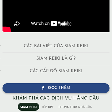
CÁC BÀI VIẾT CỦA SIAM REIKI
SIAM REIKI LÀ GÌ?
CÁC CẤP ĐỘ SIAM REIKI
ĐỌC THÊM
KHÁM PHÁ CÁC DỊCH VỤ HÀNG ĐẦU
SIAM REIKI
LỚP DPA
PHONG THỦY NHÀ CỬA