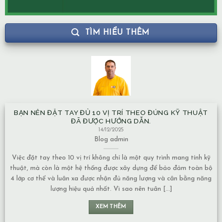
TÌM HIỂU THÊM
BẠN NÊN ĐẶT TAY ĐỦ 10 VỊ TRÍ THEO ĐÚNG KỸ THUẬT
ĐÃ ĐƯỢC HƯỚNG DẪN.
14/12/2025
Blog
admin
Việc đặt tay theo 10 vị trí không chỉ là một quy trình mang tính kỹ
thuật, mà còn là một hệ thống được xây dựng để bảo đảm toàn bộ
4 lớp cơ thể và luân xa được nhận đủ năng lượng và cân bằng năng
lượng hiệu quả nhất. Vì sao nên tuân [...]
XEM THÊM