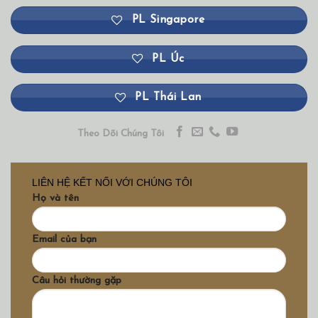
PL Singapore
PL Úc
PL Thái Lan
Theo Dõi Chúng Tôi
LIÊN HỆ KẾT NỐI VỚI CHÚNG TÔI
Họ và tên
Email của bạn
Câu hỏi thường gặp