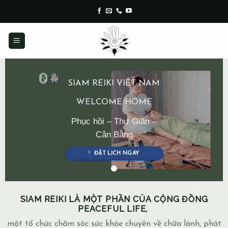
Skip
to
content
SIAM REIKI VIỆT NAM
WELCOME HOME
Phục hồi – Thư Giãn –
Cân Bằng
ĐẶT LỊCH NGAY
SIAM REIKI LÀ MỘT PHẦN CỦA CỘNG ĐỒNG
PEACEFUL LIFE,
một tổ chức chăm sóc sức khỏe chuyên về chữa lành, phát