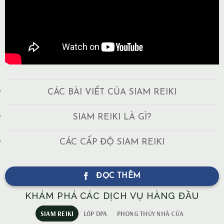
CÁC BÀI VIẾT CỦA SIAM REIKI
SIAM REIKI LÀ GÌ?
CÁC CẤP ĐỘ SIAM REIKI
ĐỌC THÊM
KHÁM PHÁ CÁC DỊCH VỤ HÀNG ĐẦU
SIAM REIKI
LỚP DPA
PHONG THỦY NHÀ CỬA