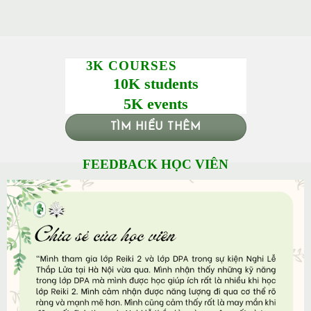
3K COURSES
10K students
5K events
TÌM HIỂU THÊM
FEEDBACK HỌC VIÊN