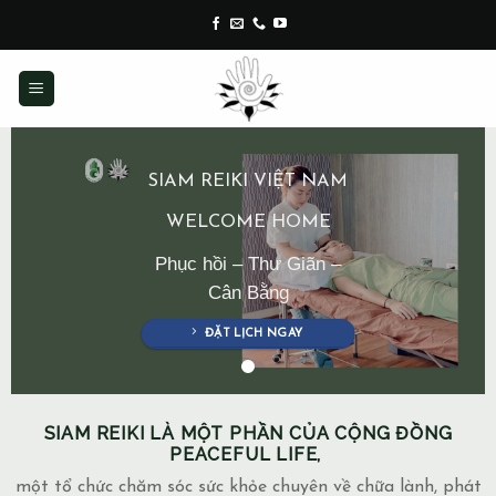
Skip
to
content
SIAM REIKI VIỆT NAM
WELCOME HOME
Phục hồi – Thư Giãn –
Cân Bằng
ĐẶT LỊCH NGAY
SIAM REIKI LÀ MỘT PHẦN CỦA CỘNG ĐỒNG
PEACEFUL LIFE,
một tổ chức chăm sóc sức khỏe chuyên về chữa lành, phát