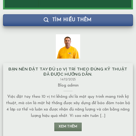
TÌM HIỂU THÊM
O ĐÚNG KỸ THUẬT
NHÀ XÂY TRÊN MẠCH NƯỚC NGẦM CÓ ẢN
N.
MẶT NĂNG LƯỢNG KHÔNG
13/12/2025
Blog
admin
quy trình mang tính kỹ
Mạch nước ngầm có nhiều dạng khác nhau, và 
ng để bảo đảm toàn bộ
về năng lượng cũng phụ thuộc vào tính chất củ
ượng và cân bằng năng
Nước chảy hay nước đọng – Nếu là nước chảy, 
uân [...]
chuyển động liên tục nên không tạo ra ứ đọng. –
lâu [...]
XEM THÊM