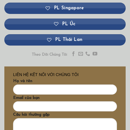
PL Singapore
PL Úc
PL Thái Lan
Theo Dõi Chúng Tôi
LIÊN HỆ KẾT NỐI VỚI CHÚNG TÔI
Họ và tên
Email của bạn
Câu hỏi thường gặp