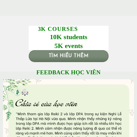
3K COURSES
10K students
5K events
TÌM HIỂU THÊM
FEEDBACK HỌC VIÊN