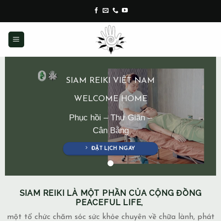
Skip
to
content
SIAM REIKI VIỆT NAM
WELCOME HOME
Phục hồi – Thư Giãn –
Cân Bằng
ĐẶT LỊCH NGAY
SIAM REIKI LÀ MỘT PHẦN CỦA CỘNG ĐỒNG
PEACEFUL LIFE,
một tổ chức chăm sóc sức khỏe chuyên về chữa lành, phát