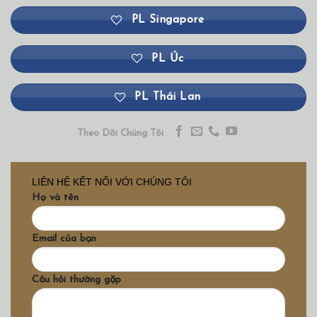
PL Singapore
PL Úc
PL Thái Lan
Theo Dõi Chúng Tôi
LIÊN HỆ KẾT NỐI VỚI CHÚNG TÔI
Họ và tên
Email của bạn
Câu hỏi thường gặp