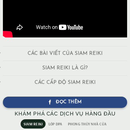
CÁC BÀI VIẾT CỦA SIAM REIKI
SIAM REIKI LÀ GÌ?
CÁC CẤP ĐỘ SIAM REIKI
ĐỌC THÊM
KHÁM PHÁ CÁC DỊCH VỤ HÀNG ĐẦU
SIAM REIKI
LỚP DPA
PHONG THỦY NHÀ CỬA