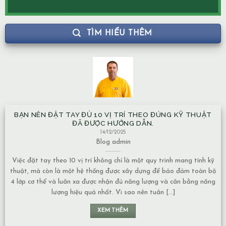
TÌM HIỂU THÊM
BẠN NÊN ĐẶT TAY ĐỦ 10 VỊ TRÍ THEO ĐÚNG KỸ THUẬT
ĐÃ ĐƯỢC HƯỚNG DẪN.
14/12/2025
Blog
admin
Việc đặt tay theo 10 vị trí không chỉ là một quy trình mang tính kỹ
thuật, mà còn là một hệ thống được xây dựng để bảo đảm toàn bộ
4 lớp cơ thể và luân xa được nhận đủ năng lượng và cân bằng năng
lượng hiệu quả nhất. Vì sao nên tuân [...]
XEM THÊM