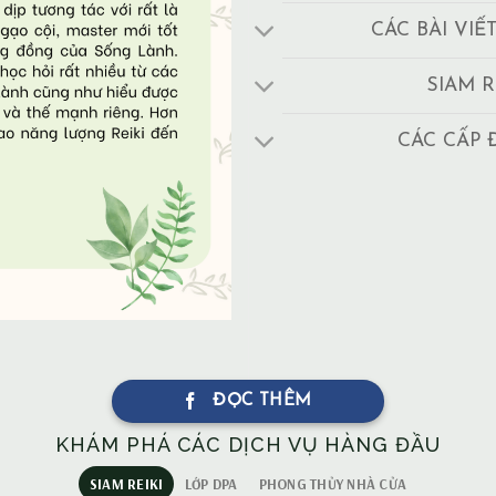
CÁC BÀI VIẾ
SIAM R
CÁC CẤP 
ĐỌC THÊM
KHÁM PHÁ CÁC DỊCH VỤ HÀNG ĐẦU
SIAM REIKI
LỚP DPA
PHONG THỦY NHÀ CỬA