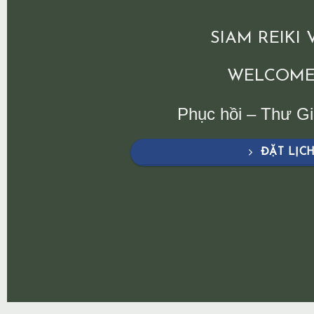
SIAM REIKI
WELCOME
Phục hồi – Thư G
ĐẶT LỊC