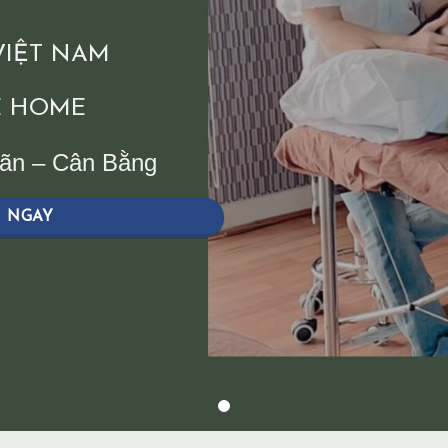
 VIỆT NAM
 HOME
iãn – Cân Bằng
H NGAY