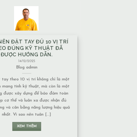
À XÂY TRÊN MẠCH NƯỚC
ẦM CÓ ẢNH HƯỞNG GÌ VỀ
T NĂNG LƯỢNG KHÔNG?
13/12/2025
Blog
admin
nước ngầm có nhiều dạng khác nhau,
c độ ảnh hưởng về năng lượng cũng
uộc vào tính chất của nguồn nước: 1.
chảy hay nước đọng – Nếu là nước
 năng lượng thường chuyển động liên
n không tạo ra ứ đọng. – Nếu là nước
đọng, lâu [...]
XEM THÊM