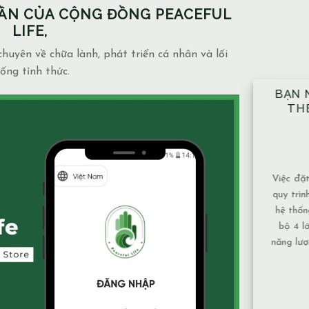
PHẦN CỦA CỘNG ĐỒNG PEACEFUL
LIFE,
huyên về chữa lành, phát triển cá nhân và lối
ống tỉnh thức.
BẠN NÊN ĐẶT TAY ĐỦ 10 VỊ TRÍ
NH
THEO ĐÚNG KỸ THUẬT ĐÃ
NG
ĐƯỢC HƯỚNG DẪN.
MẶ
14/12/2025
Blog
admin
Việc đặt tay theo 10 vị trí không chỉ là một
Mạch 
quy trình mang tính kỹ thuật, mà còn là một
và mứ
hệ thống được xây dựng để bảo đảm toàn
phụ th
bộ 4 lớp cơ thể và luân xa được nhận đủ
Nước 
năng lượng và cân bằng năng lượng hiệu quả
chảy,
nhất. Vì sao nên tuân [...]
tục nê
XEM THÊM