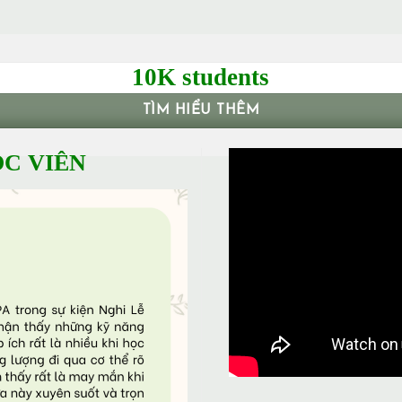
10K students
TÌM HIỂU THÊM
C VIÊN