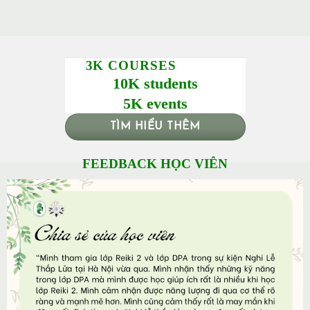
3K COURSES
10K students
5K events
TÌM HIỂU THÊM
FEEDBACK HỌC VIÊN