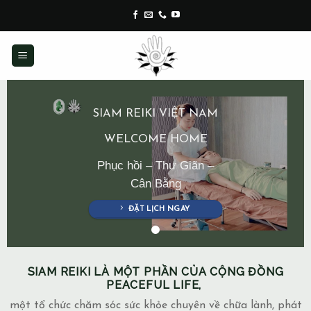
Skip
to
content
SIAM REIKI VIỆT NAM
WELCOME HOME
Phục hồi – Thư Giãn –
Cân Bằng
ĐẶT LỊCH NGAY
SIAM REIKI LÀ MỘT PHẦN CỦA CỘNG ĐỒNG
PEACEFUL LIFE,
một tổ chức chăm sóc sức khỏe chuyên về chữa lành, phát