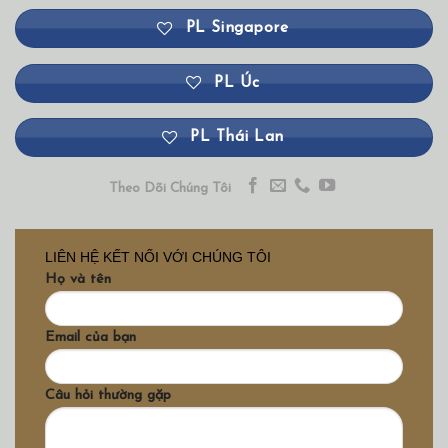
PL Singapore
PL Úc
PL Thái Lan
Theo Dõi Chúng Tôi
LIÊN HỆ KẾT NỐI VỚI CHÚNG TÔI
Họ và tên
Email của bạn
Câu hỏi thường gặp