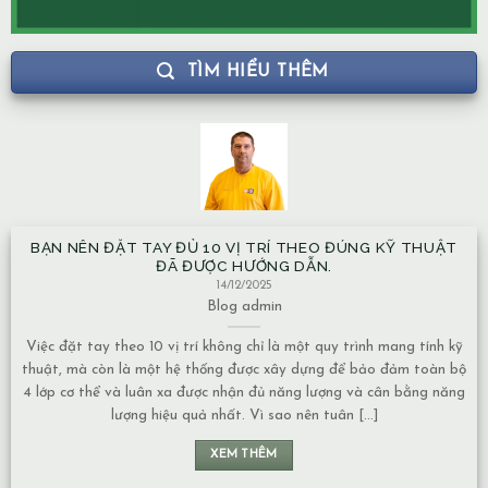
TÌM HIỂU THÊM
BẠN NÊN ĐẶT TAY ĐỦ 10 VỊ TRÍ THEO ĐÚNG KỸ THUẬT
ĐÃ ĐƯỢC HƯỚNG DẪN.
14/12/2025
Blog
admin
Việc đặt tay theo 10 vị trí không chỉ là một quy trình mang tính kỹ
thuật, mà còn là một hệ thống được xây dựng để bảo đảm toàn bộ
4 lớp cơ thể và luân xa được nhận đủ năng lượng và cân bằng năng
lượng hiệu quả nhất. Vì sao nên tuân [...]
XEM THÊM