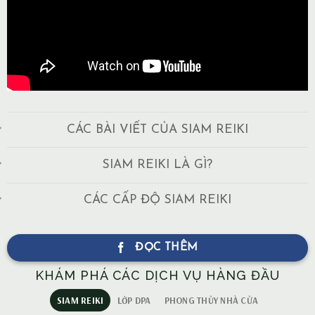
CÁC BÀI VIẾT CỦA SIAM REIKI
SIAM REIKI LÀ GÌ?
CÁC CẤP ĐỘ SIAM REIKI
ĐỌC THÊM
KHÁM PHÁ CÁC DỊCH VỤ HÀNG ĐẦU
SIAM REIKI
LỚP DPA
PHONG THỦY NHÀ CỬA