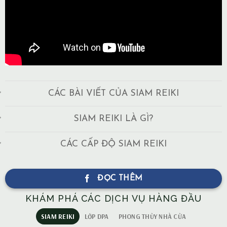
CÁC BÀI VIẾT CỦA SIAM REIKI
SIAM REIKI LÀ GÌ?
CÁC CẤP ĐỘ SIAM REIKI
ĐỌC THÊM
KHÁM PHÁ CÁC DỊCH VỤ HÀNG ĐẦU
SIAM REIKI
LỚP DPA
PHONG THỦY NHÀ CỬA