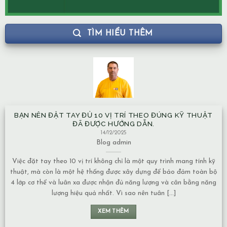
TÌM HIỂU THÊM
BẠN NÊN ĐẶT TAY ĐỦ 10 VỊ TRÍ THEO ĐÚNG KỸ THUẬT
NH
ĐÃ ĐƯỢC HƯỚNG DẪN.
14/12/2025
Blog
admin
Việc đặt tay theo 10 vị trí không chỉ là một quy trình mang tính kỹ
Mạc
huật, mà còn là một hệ thống được xây dựng để bảo đảm toàn bộ
về
 lớp cơ thể và luân xa được nhận đủ năng lượng và cân bằng năng
Nướ
lượng hiệu quả nhất. Vì sao nên tuân [...]
chuy
XEM THÊM