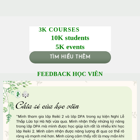
3K COURSES
10K students
5K events
TÌM HIỂU THÊM
FEEDBACK HỌC VIÊN