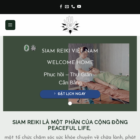
Skip
to
content
SIAM REIKI VIỆT NAM
WELCOME HOME
Phục hồi – Thư Giãn –
Cân Bằng
ĐẶT LỊCH NGAY
SIAM REIKI LÀ MỘT PHẦN CỦA CỘNG ĐỒNG
PEACEFUL LIFE,
một tổ chức chăm sóc sức khỏe chuyên về chữa lành, phát