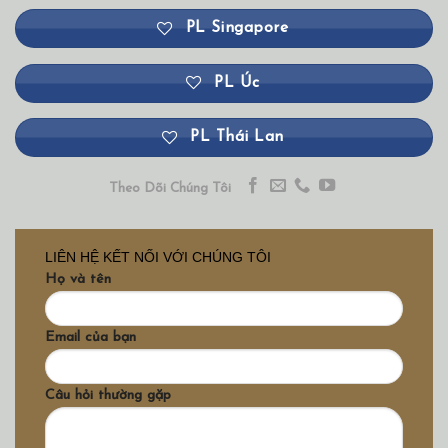
PL Singapore
PL Úc
PL Thái Lan
Theo Dõi Chúng Tôi
LIÊN HỆ KẾT NỐI VỚI CHÚNG TÔI
Họ và tên
Email của bạn
Câu hỏi thường gặp