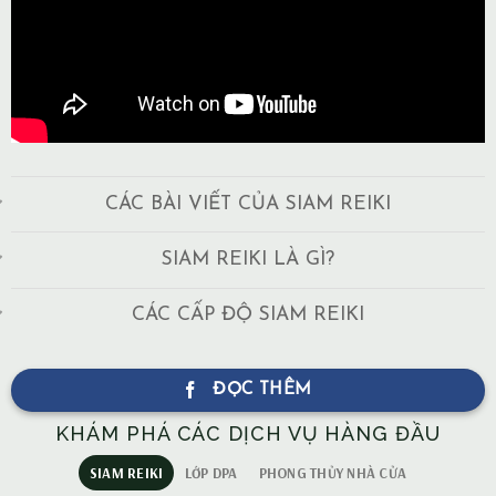
CÁC BÀI VIẾT CỦA SIAM REIKI
SIAM REIKI LÀ GÌ?
CÁC CẤP ĐỘ SIAM REIKI
ĐỌC THÊM
KHÁM PHÁ CÁC DỊCH VỤ HÀNG ĐẦU
SIAM REIKI
LỚP DPA
PHONG THỦY NHÀ CỬA