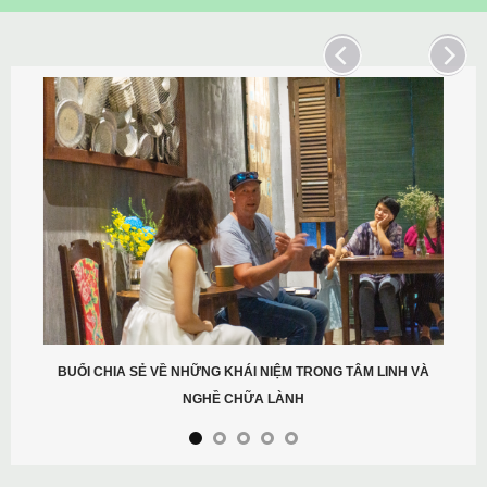
CHƯ
HIA SẺ VỀ NHỮNG KHÁI NIỆM TRONG TÂM LINH VÀ
NGHỀ CHỮA LÀNH