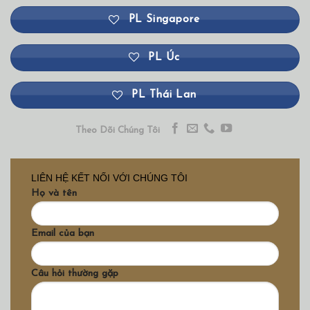
PL Singapore
PL Úc
PL Thái Lan
Theo Dõi Chúng Tôi
LIÊN HỆ KẾT NỐI VỚI CHÚNG TÔI
Họ và tên
Email của bạn
Câu hỏi thường gặp