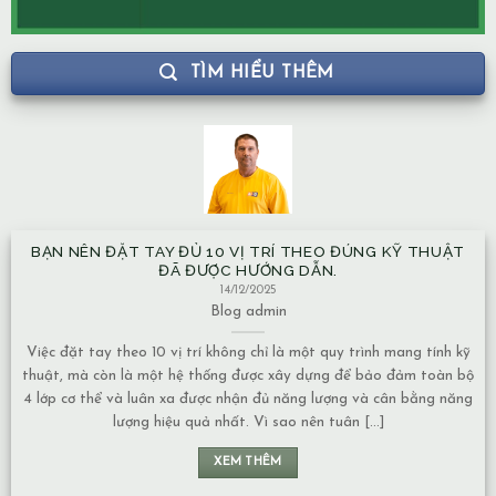
TÌM HIỂU THÊM
N NÊN ĐẶT TAY ĐỦ 10 VỊ TRÍ THEO ĐÚNG KỸ THUẬT
NHÀ X
ĐÃ ĐƯỢC HƯỚNG DẪN.
14/12/2025
Blog
admin
 đặt tay theo 10 vị trí không chỉ là một quy trình mang tính kỹ
Mạch n
t, mà còn là một hệ thống được xây dựng để bảo đảm toàn bộ
về nă
p cơ thể và luân xa được nhận đủ năng lượng và cân bằng năng
Nước c
lượng hiệu quả nhất. Vì sao nên tuân [...]
chuyển 
XEM THÊM