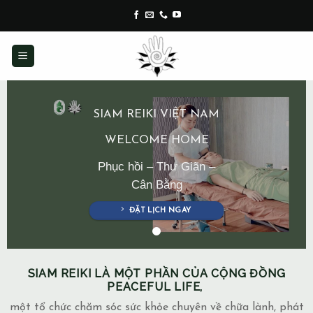
Skip
to
content
SIAM REIKI VIỆT NAM
WELCOME HOME
Phục hồi – Thư Giãn –
Cân Bằng
ĐẶT LỊCH NGAY
SIAM REIKI LÀ MỘT PHẦN CỦA CỘNG ĐỒNG
PEACEFUL LIFE,
một tổ chức chăm sóc sức khỏe chuyên về chữa lành, phát