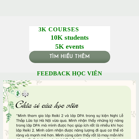
3K COURSES
10K students
5K events
TÌM HIỂU THÊM
FEEDBACK HỌC VIÊN