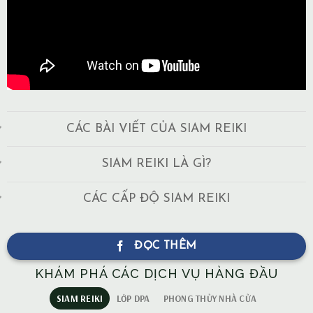
CÁC BÀI VIẾT CỦA SIAM REIKI
SIAM REIKI LÀ GÌ?
CÁC CẤP ĐỘ SIAM REIKI
ĐỌC THÊM
KHÁM PHÁ CÁC DỊCH VỤ HÀNG ĐẦU
SIAM REIKI
LỚP DPA
PHONG THỦY NHÀ CỬA