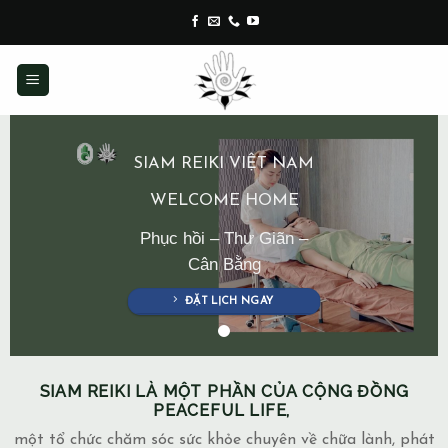
Skip
to
content
SIAM REIKI VIỆT NAM
WELCOME HOME
Phục hồi – Thư Giãn –
Cân Bằng
ĐẶT LỊCH NGAY
SIAM REIKI LÀ MỘT PHẦN CỦA CỘNG ĐỒNG
PEACEFUL LIFE,
một tổ chức chăm sóc sức khỏe chuyên về chữa lành, phát