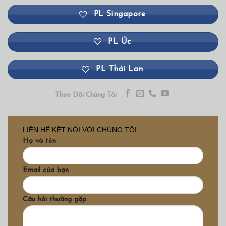
PL Singapore
PL Úc
PL Thái Lan
Theo Dõi Chúng Tôi
LIÊN HỆ KẾT NỐI VỚI CHÚNG TÔI
Họ và tên
Email của bạn
Câu hỏi thường gặp