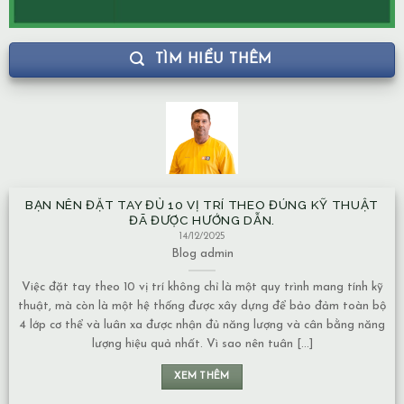
TÌM HIỂU THÊM
BẠN NÊN ĐẶT TAY ĐỦ 10 VỊ TRÍ THEO ĐÚNG KỸ THUẬT
NH
ĐÃ ĐƯỢC HƯỚNG DẪN.
14/12/2025
Blog
admin
Việc đặt tay theo 10 vị trí không chỉ là một quy trình mang tính kỹ
Mạc
huật, mà còn là một hệ thống được xây dựng để bảo đảm toàn bộ
về
 lớp cơ thể và luân xa được nhận đủ năng lượng và cân bằng năng
Nướ
lượng hiệu quả nhất. Vì sao nên tuân [...]
chuy
XEM THÊM