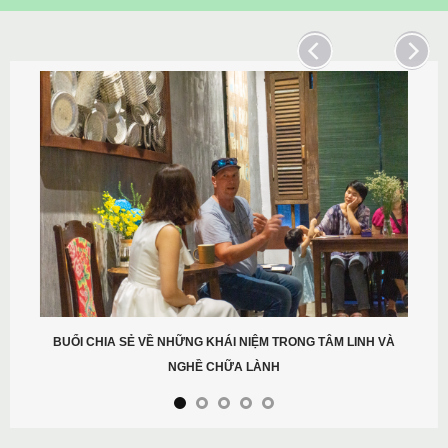
CHƯ
HIA SẺ VỀ NHỮNG KHÁI NIỆM TRONG TÂM LINH VÀ
NGHỀ CHỮA LÀNH