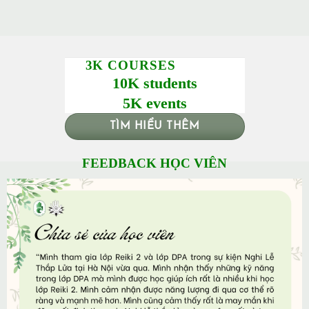
3K COURSES
10K students
5K events
TÌM HIỂU THÊM
FEEDBACK HỌC VIÊN