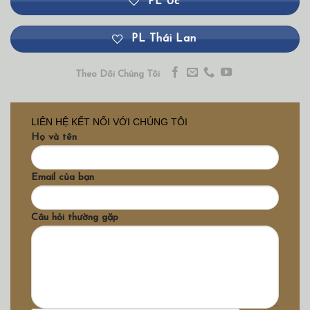
PL Úc
PL Thái Lan
Theo Dõi Chúng Tôi
LIÊN HỆ KẾT NỐI VỚI CHÚNG TÔI
Họ và tên
Email của bạn
Câu hỏi thường gặp