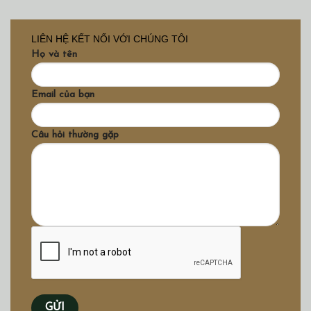
LIÊN HỆ KẾT NỐI VỚI CHÚNG TÔI
Họ và tên
Email của bạn
Câu hỏi thường gặp