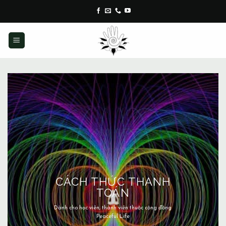
Skip
to
content
CÁCH THỨC THANH
TOÁN
Dành cho học viên, thành viên thuộc cộng đồng
Peaceful Life