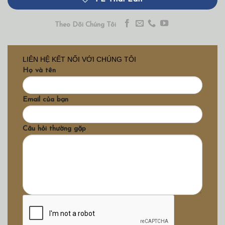
Theo Dõi Chúng Tôi
LIÊN HỆ KẾT NỐI VỚI CHÚNG TÔI
Họ và tên
Email của bạn
Câu hỏi thường gặp