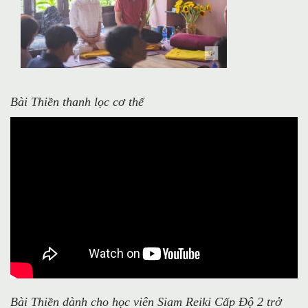
Bài Thiền thanh lọc cơ thể
Bài Thiền dành cho học viên Siam Reiki Cấp Độ 2 trở