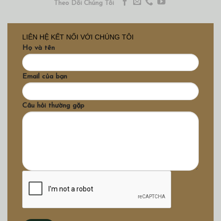
Theo Dõi Chúng Tôi
LIÊN HỆ KẾT NỐI VỚI CHÚNG TÔI
Họ và tên
Email của bạn
Câu hỏi thường gặp