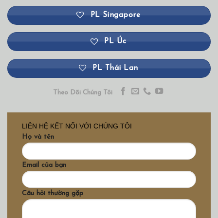
PL Singapore
PL Úc
PL Thái Lan
Theo Dõi Chúng Tôi
LIÊN HỆ KẾT NỐI VỚI CHÚNG TÔI
Họ và tên
Email của bạn
Câu hỏi thường gặp