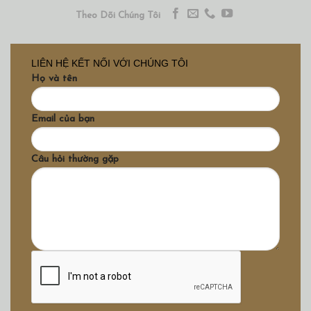
Theo Dõi Chúng Tôi
LIÊN HỆ KẾT NỐI VỚI CHÚNG TÔI
Họ và tên
Email của bạn
Câu hỏi thường gặp