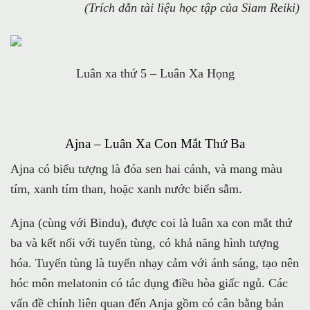
(Trích dẫn tài liệu học tập của Siam Reiki)
Luân xa thứ 5 – Luân Xa Họng
Ajna – Luân Xa Con Mắt Thứ Ba
Ajna có biểu tượng là đóa sen hai cánh, và mang màu
tím, xanh tím than, hoặc xanh nước biển sẫm.
Ajna (cùng với Bindu), được coi là luân xa con mắt thứ
ba và kết nối với tuyến tùng, có khả năng hình tượng
hóa. Tuyến tùng là tuyến nhạy cảm với ánh sáng, tạo nên
hóc môn melatonin có tác dụng điều hòa giấc ngủ. Các
vấn đề chính liên quan đến Anja gồm có cân bằng bản