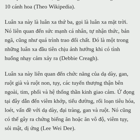
10 cánh hoa (Theo Wikipedia).
Luân xa này là luân xa thứ ba, gọi là luân xa mặt trời.
Nó liên quan đến sức mạnh cá nhân, tự nhận thức, bản
ngã, cũng như quá trình trao đổi chất. Đó là một trong
những luân xa đầu tiên chịu ảnh hưởng khi có tình
huống nhạy cảm xảy ra (Debbie Creagh).
Luân xa này liên quan đến chức năng của dạ dày, gan,
ruột già và ruột non, tụy, các tuyến thượng thận bên
ngoài, tim, phổi và hệ thống thần kinh giao cảm. Ứ đọng
tại đây dẫn đến viêm khớp, tiểu đường, rối loạn tiêu hóa,
loét, vấn đề với dạ dày, đại tràng, gan và ruột. Nó cũng
có thể gây ra chứng biếng ăn hoặc ăn vô độ, viêm tụy,
sỏi mật, dị ứng (Lee Wei Dee).