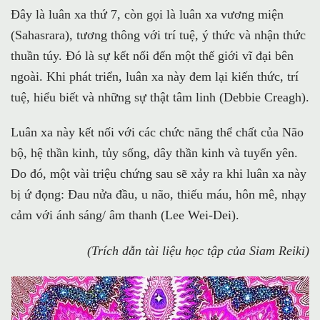
Đây là luân xa thứ 7, còn gọi là luân xa vương miện
(Sahasrara), tương thông với trí tuệ, ý thức và nhận thức
thuần túy. Đó là sự kết nối đến một thế giới vĩ đại bên
ngoài. Khi phát triển, luân xa này đem lại kiến thức, trí
tuệ, hiểu biết và những sự thật tâm linh (Debbie Creagh).
Luân xa này kết nối với các chức năng thể chất của Não
bộ, hệ thần kinh, tủy sống, dây thần kinh và tuyến yên.
Do đó, một vài triệu chứng sau sẽ xảy ra khi luân xa này
bị ứ đọng: Đau nửa đầu, u não, thiếu máu, hôn mê, nhạy
cảm với ánh sáng/ âm thanh (Lee Wei-Dei).
(Trích dẫn tài liệu học tập của Siam Reiki)