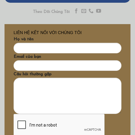
Theo Dõi Chúng Tôi
LIÊN HỆ KẾT NỐI VỚI CHÚNG TÔI
Họ và tên
Email của bạn
Câu hỏi thường gặp