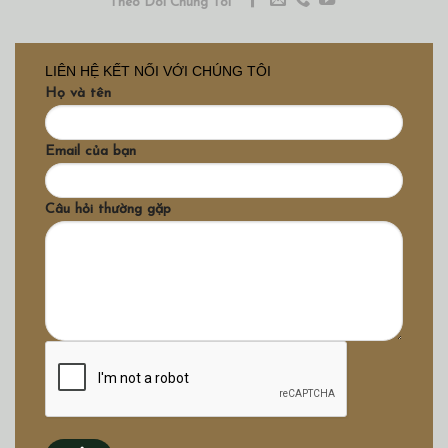
Theo Dõi Chúng Tôi
LIÊN HỆ KẾT NỐI VỚI CHÚNG TÔI
Họ và tên
Email của bạn
Câu hỏi thường gặp