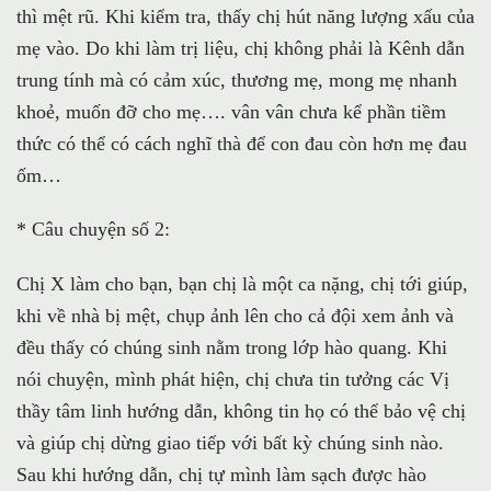
thì mệt rũ. Khi kiểm tra, thấy chị hút năng lượng xấu của
mẹ vào. Do khi làm trị liệu, chị không phải là Kênh dẫn
trung tính mà có cảm xúc, thương mẹ, mong mẹ nhanh
khoẻ, muốn đỡ cho mẹ…. vân vân chưa kể phần tiềm
thức có thể có cách nghĩ thà để con đau còn hơn mẹ đau
ốm…
* Câu chuyện số 2:
Chị X làm cho bạn, bạn chị là một ca nặng, chị tới giúp,
khi về nhà bị mệt, chụp ảnh lên cho cả đội xem ảnh và
đều thấy có chúng sinh nằm trong lớp hào quang. Khi
nói chuyện, mình phát hiện, chị chưa tin tưởng các Vị
thầy tâm linh hướng dẫn, không tin họ có thể bảo vệ chị
và giúp chị dừng giao tiếp với bất kỳ chúng sinh nào.
Sau khi hướng dẫn, chị tự mình làm sạch được hào