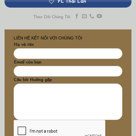
PL Thái Lan
Theo Dõi Chúng Tôi
LIÊN HỆ KẾT NỐI VỚI CHÚNG TÔI
Họ và tên
Email của bạn
Câu hỏi thường gặp