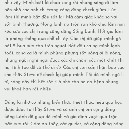
như vậy. Mình biết là chưa xong rồi nhưng sáng đi làm
nên nhờ các anh chị trong cộng đồng check giùm. Lúc
làm thì mình bắt đầu sốt lại. Mà cảm giác khác so với
sốt bình thường. Nóng lạnh nó trộn rộn khó chịu lắm nên
kêu cứu các chị trong cộng đồng Sống Lành. Hết giờ làm
là phóng thẳng qua chỗ chị ấy. Các chị đã giúp mình gỡ
nốt 2 bùa nữa còn trên người. Bắt đầu ca ng mình lạnh
toát, xong ca là mình phừng phừng sốt nóng ơi là nóng,
nhưng ngồi nghỉ ngơi được các chị chăm sóc một chút thì
hạ, tỉnh táo để có thể đi về. Các chị còn cẩn thận báo cáo
cho thầy Steve để check lại giúp mình. Tối đó mình ngủ li
bì, sáng dậy thì hết sốt. Cả nhà còn ho do bệnh nhưng
vui khoẻ hơn rất nhiều
Đúng là nhờ có những kiến thức thiết thực, hiệu quả học
được được từ thầy Steve và có anh chị em cộng đồng
Sống Lành đã giúp đỡ mình và gia đình vượt qua trận
bão vừa rồi. Cám ơn thầy, các guides, và cộng đồng Sống