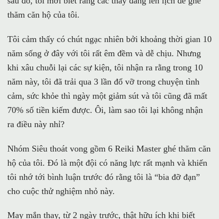
sau đó, tôi mới biết rằng các thầy đang lên lịch để ghé
thăm căn hộ của tôi.
Tôi cảm thấy có chút ngạc nhiên bởi khoảng thời gian 10
năm sống ở đây với tôi rất êm đềm và dễ chịu. Nhưng
khi xâu chuỗi lại các sự kiện, tôi nhận ra rằng trong 10
năm này, tôi đã trải qua 3 lần đổ vỡ trong chuyện tình
cảm, sức khỏe thì ngày một giảm sút và tôi cũng đã mất
70% số tiền kiếm được. Ôi, làm sao tôi lại không nhận
ra điều này nhỉ?
Nhóm Siêu thoát vong gồm 6 Reiki Master ghé thăm căn
hộ của tôi. Đó là một đội có năng lực rất mạnh và khiến
tôi nhớ tới bình luận trước đó rằng tôi là “bia đỡ đạn”
cho cuộc thử nghiệm nhỏ này.
May mắn thay, từ 2 ngày trước, thật hữu ích khi biết