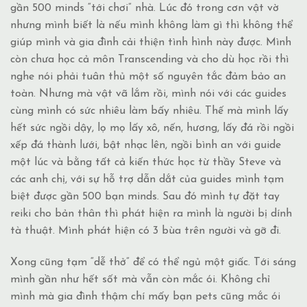
gần 500 minds “tới chơi” nhà. Lúc đó trong cơn vật vờ
nhưng mình biết là nếu mình không làm gì thì không thể
giúp mình và gia đình cải thiện tình hình này được. Mình
còn chưa học cả môn Transcending và cho dù học rồi thì
nghe nói phải tuân thủ một số nguyên tắc đảm bảo an
toàn. Nhưng mà vật vã lắm rồi, mình nói với các guides
cùng mình có sức nhiêu làm bấy nhiêu. Thế mà mình lấy
hết sức ngồi dậy, lọ mọ lấy xô, nến, hương, lấy đá rồi ngồi
xếp đá thành lưới, bật nhạc lên, ngồi bình an với guide
một lúc và bằng tất cả kiến thức học từ thầy Steve và
các anh chị, với sự hỗ trợ dẫn dắt của guides mình tạm
biệt được gần 500 bạn minds. Sau đó mình tự đặt tay
reiki cho bản thân thì phát hiện ra mình là người bị dính
tà thuật. Mình phát hiện có 3 bùa trên người và gỡ đi.
Xong cũng tạm “dễ thở” để có thể ngủ một giấc. Tới sáng
mình gần như hết sốt mà vẫn còn mắc ói. Không chỉ
mình mà gia đình thậm chí mấy bạn pets cũng mắc ói