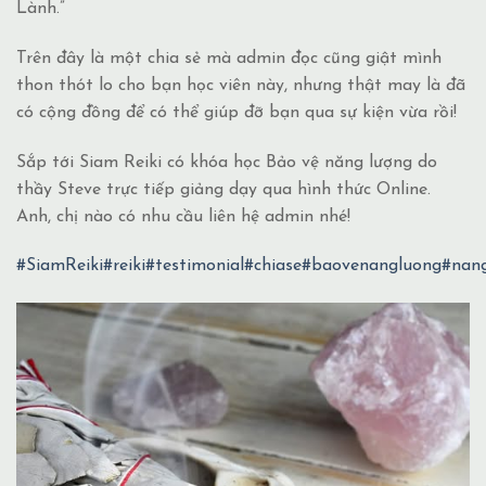
Lành.”
Trên đây là một chia sẻ mà admin đọc cũng giật mình
thon thót lo cho bạn học viên này, nhưng thật may là đã
có cộng đồng để có thể giúp đỡ bạn qua sự kiện vừa rồi!
Sắp tới Siam Reiki có khóa học Bảo vệ năng lượng do
thầy Steve trực tiếp giảng dạy qua hình thức Online.
Anh, chị nào có nhu cầu liên hệ admin nhé!
#SiamReiki
#reiki
#testimonial
#chiase
#baovenangluong
#nan