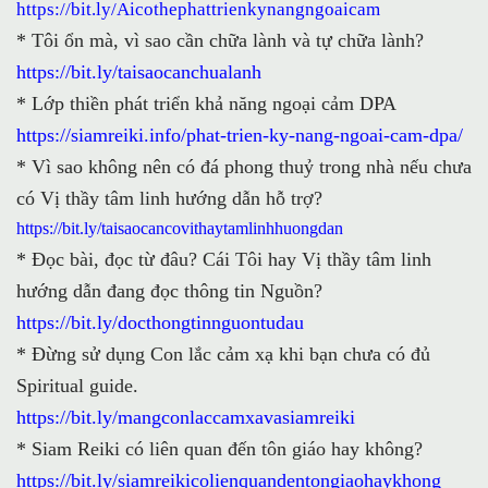
https://bit.ly/Aicothephattrienkynangngoaicam
* Tôi ổn mà, vì sao cần chữa lành và tự chữa lành?
https://bit.ly/taisaocanchualanh
* Lớp thiền phát triển khả năng ngoại cảm DPA
https://siamreiki.info/phat-trien-ky-nang-ngoai-cam-dpa/
* Vì sao không nên có đá phong thuỷ trong nhà nếu chưa
có Vị thầy tâm linh hướng dẫn hỗ trợ?
https://bit.ly/taisaocancovithaytamlinhhuongdan
* Đọc bài, đọc từ đâu? Cái Tôi hay Vị thầy tâm linh
hướng dẫn đang đọc thông tin Nguồn?
https://bit.ly/docthongtinnguontudau
* Đừng sử dụng Con lắc cảm xạ khi bạn chưa có đủ
Spiritual guide.
https://bit.ly/mangconlaccamxavasiamreiki
* Siam Reiki có liên quan đến tôn giáo hay không?
https://bit.ly/siamreikicolienquandentongiaohaykhong