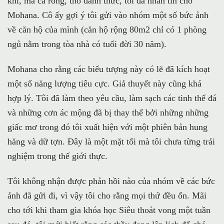
khỉ, ma cà rồng, thỏ đánh thức, tôi đã nhắn tin cho
Mohana. Cô ấy gợi ý tôi gửi vào nhóm một số bức ảnh
về căn hộ của mình (căn hộ rộng 80m2 chỉ có 1 phòng
ngủ nằm trong tòa nhà có tuổi đời 30 năm).
Mohana cho rằng các biểu tượng này có lẽ đã kích hoạt
một số năng lượng tiêu cực. Giả thuyết này cũng khá
hợp lý. Tôi đã làm theo yêu cầu, làm sạch các tinh thể đá
và những cơn ác mộng đã bị thay thế bởi những những
giấc mơ trong đó tôi xuất hiện với một phiên bản hung
hăng và dữ tợn. Đây là một mặt tối mà tôi chưa từng trải
nghiệm trong thế giới thực.
Tôi không nhận được phản hồi nào của nhóm về các bức
ảnh đã gửi đi, vì vậy tôi cho rằng mọi thứ đều ổn. Mãi
cho tới khi tham gia khóa học Siêu thoát vong một tuần