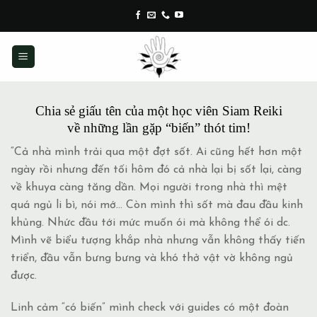
Skip
to
content
Chia sẻ giấu tên của một học viên Siam Reiki
về những lần gặp “biến” thót tim!
“Cả nhà mình trải qua một đợt sốt. Ai cũng hết hơn một
ngày rồi nhưng đến tối hôm đó cả nhà lại bị sốt lại, càng
về khuya càng tăng dần. Mọi người trong nhà thì mệt
quá ngủ li bì, nói mớ… Còn mình thì sốt mà đau đầu kinh
khủng. Nhức đầu tới mức muốn ói mà không thể ói dc.
Mình vẽ biểu tượng khắp nhà nhưng vẫn không thấy tiến
triển, đầu vẫn bưng bưng và khó thở vật vờ không ngủ
được.
Linh cảm “có
biến” mình check với guides có một đoàn