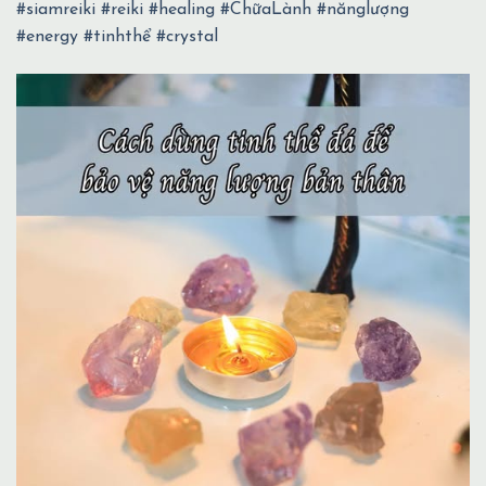
#siamreiki
#reiki
#healing
#ChữaLành
#nănglượng
#energy
#tinhthể
#crystal