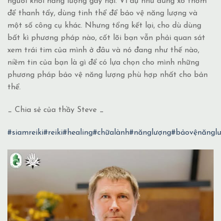
người khỏi năng lượng gây hại. Ví dụ như dùng xô thơm
để thanh tẩy, dùng tinh thể để bảo vệ năng lượng và
một số công cụ khác. Nhưng tổng kết lại, cho dù dùng
bất kì phương pháp nào, cốt lõi bạn vẫn phải quan sát
xem trái tim của mình ở đâu và nó đang như thế nào,
niềm tin của bạn là gì để có lựa chọn cho mình những
phương pháp bảo vệ năng lượng phù hợp nhất cho bản
thể.
_ Chia sẻ của thầy Steve _
#siamreiki
#reiki
#healing
#chữalành
#nănglượng
#bảovệnăngl