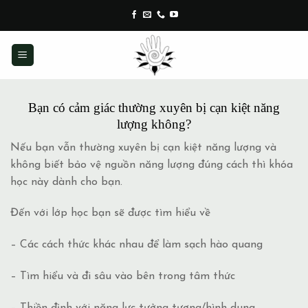
Skip
to
content
Bạn có cảm giác thường xuyên bị cạn kiệt năng
lượng không?
Nếu bạn vẫn thường xuyên bị cạn kiệt năng lượng và
không biết bảo vệ nguồn năng lượng đúng cách thì khóa
học này dành cho bạn.
Đến với lớp học bạn sẽ được tìm hiểu về
– Các cách thức khác nhau để làm sạch hào quang
– Tìm hiểu và đi sâu vào bên trong tâm thức
– Thiền định với năng lực tưởng tượng/hình dung