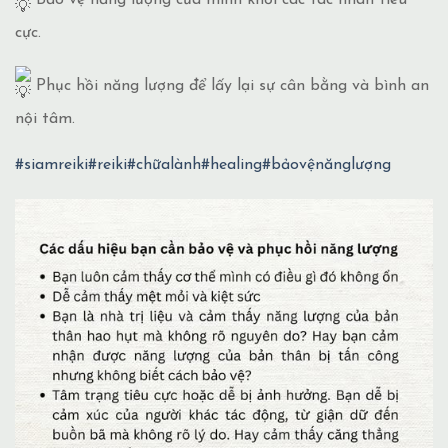
cực.
Phục hồi năng lượng để lấy lại sự cân bằng và bình an
nội tâm.
#siamreiki
#reiki
#chữalành
#healing
#bảovệnănglượng