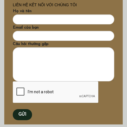
LIÊN HỆ KẾT NỐI VỚI CHÚNG TÔI
Họ và tên
Email của bạn
Câu hỏi thường gặp