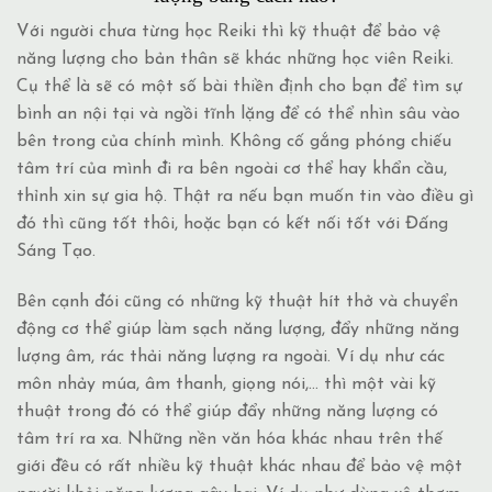
Với người chưa từng học Reiki thì kỹ thuật để bảo vệ
năng lượng cho bản thân sẽ khác những học viên Reiki.
Cụ thể là sẽ có một số bài thiền định cho bạn để tìm sự
bình an nội tại và ngồi tĩnh lặng để có thể nhìn sâu vào
bên trong của chính mình. Không cố gắng phóng chiếu
tâm trí của mình đi ra bên ngoài cơ thể hay khẩn cầu,
thỉnh xin sự gia hộ. Thật ra nếu bạn muốn tin vào điều gì
đó thì cũng tốt thôi, hoặc bạn có
kết nối tốt với Đấng
Sáng Tạo.
Bên cạnh đói cũng có những kỹ thuật hít thở và chuyển
động cơ thể giúp làm sạch năng lượng, đẩy những năng
lượng âm, rác thải năng lượng ra ngoài. Ví dụ như các
môn nhảy múa, âm thanh, giọng nói,… thì một vài kỹ
thuật trong đó có thể giúp đẩy những năng lượng có
tâm trí ra xa. Những nền văn hóa khác nhau trên thế
giới đều có rất nhiều kỹ thuật khác nhau để bảo vệ một