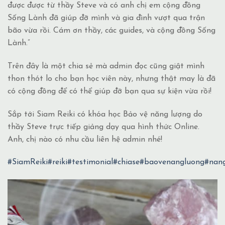
được được từ thầy Steve và có anh chị em cộng đồng
Sống Lành đã giúp đỡ mình và gia đình vượt qua trận
bão vừa rồi. Cám ơn thầy, các guides, và cộng đồng Sống
Lành.”
Trên đây là một chia sẻ mà admin đọc cũng giật mình
thon thót lo cho bạn học viên này, nhưng thật may là đã
có cộng đồng để có thể giúp đỡ bạn qua sự kiện vừa rồi!
Sắp tới Siam Reiki có khóa học Bảo vệ năng lượng do
thầy Steve trực tiếp giảng dạy qua hình thức Online.
Anh, chị nào có nhu cầu liên hệ admin nhé!
#SiamReiki
#reiki
#testimonial
#chiase
#baovenangluong
#nan