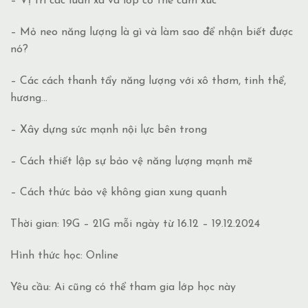
– Vị trí các luân xa và lớp cơ thể cảm xúc
– Mỏ neo năng lượng là gì và làm sao để nhận biết được
nó?
– Các cách thanh tẩy năng lượng với xô thơm, tinh thể,
hương…
– Xây dựng sức mạnh nội lực bên trong
– Cách thiết lập sự bảo vệ năng lượng mạnh mẽ
– Cách thức bảo vệ không gian xung quanh
Thời gian: 19G – 21G mỗi ngày từ 16.12 – 19.12.2024
Hình thức học: Online
Yêu cầu: Ai cũng có thể tham gia lớp học này