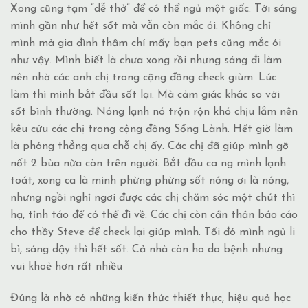
Xong cũng tạm “dễ thở” để có thể ngủ một giấc. Tới sáng
mình gần như hết sốt mà vẫn còn mắc ói. Không chỉ
mình mà gia đình thậm chí mấy bạn pets cũng mắc ói
như vậy. Mình biết là chưa xong rồi nhưng sáng đi làm
nên nhờ các anh chị trong cộng đồng check giùm. Lúc
làm thì mình bắt đầu sốt lại. Mà cảm giác khác so với
sốt bình thường. Nóng lạnh nó trộn rộn khó chịu lắm nên
kêu cứu các chị trong cộng đồng Sống Lành. Hết giờ làm
là phóng thẳng qua chỗ chị ấy. Các chị đã giúp mình gỡ
nốt 2 bùa nữa còn trên người. Bắt đầu ca ng mình lạnh
toát, xong ca là mình phừng phừng sốt nóng ơi là nóng,
nhưng ngồi nghỉ ngơi được các chị chăm sóc một chút thì
hạ, tỉnh táo để có thể đi về. Các chị còn cẩn thận báo cáo
cho thầy Steve để check lại giúp mình. Tối đó mình ngủ li
bì, sáng dậy thì hết sốt. Cả nhà còn ho do bệnh nhưng
vui khoẻ hơn rất nhiều
Đúng là nhờ có những kiến thức thiết thực, hiệu quả học