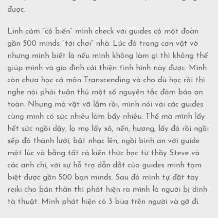
được.
Linh cảm “có
biến” mình check với guides có một đoàn
gần 500 minds “tới chơi” nhà. Lúc đó trong cơn vật vờ
nhưng mình biết là nếu mình không làm gì thì không thể
giúp mình và gia đình cải thiện tình hình này được. Mình
còn chưa học cả môn Transcending và cho dù học rồi thì
nghe nói phải tuân thủ một số nguyên tắc đảm bảo an
toàn. Nhưng mà vật vã lắm rồi, mình nói với các guides
cùng mình có sức nhiêu làm bấy nhiêu. Thế mà mình lấy
hết sức ngồi dậy, lọ mọ lấy xô, nến, hương, lấy đá rồi ngồi
xếp đá thành lưới, bật nhạc lên, ngồi bình an với guide
một lúc và bằng tất cả kiến thức học từ thầy Steve và
các anh chị, với sự hỗ trợ dẫn dắt của guides mình tạm
biệt được gần 500 bạn minds. Sau đó mình tự đặt tay
reiki cho bản thân thì phát hiện ra mình là người bị dính
tà thuật. Mình phát hiện có 3 bùa trên người và gỡ đi.