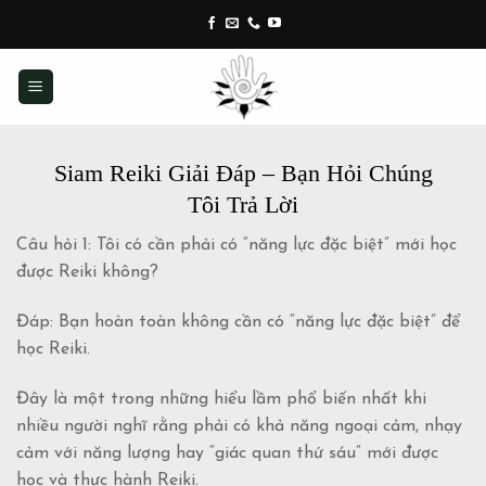
Skip
to
content
Siam Reiki Giải Đáp – Bạn Hỏi Chúng
Tôi Trả Lời
Câu hỏi 1: Tôi có cần phải có “năng lực đặc biệt” mới học
được Reiki không?
Đáp: Bạn hoàn toàn không cần có “năng lực đặc biệt” để
học Reiki.
Đây là một trong những hiểu lầm phổ biến nhất khi
nhiều người nghĩ rằng phải có khả năng ngoại cảm, nhạy
cảm với năng lượng hay “giác quan thứ sáu” mới được
học và thực hành Reiki.