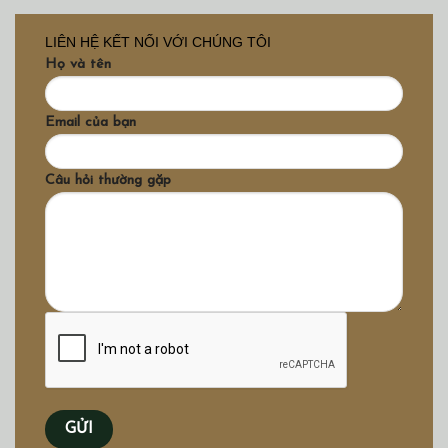
LIÊN HỆ KẾT NỐI VỚI CHÚNG TÔI
Họ và tên
Email của bạn
Câu hỏi thường gặp