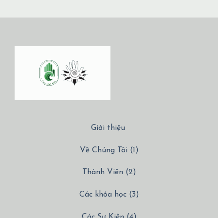
Giới thiệu
Về Chúng Tôi (1)
Thành Viên (2)
Các khóa học (3)
Các Sự Kiên (4)