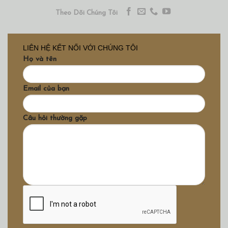
Theo Dõi Chúng Tôi
LIÊN HỆ KẾT NỐI VỚI CHÚNG TÔI
Họ và tên
Email của bạn
Câu hỏi thường gặp