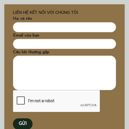
LIÊN HỆ KẾT NỐI VỚI CHÚNG TÔI
Họ và tên
Email của bạn
Câu hỏi thường gặp