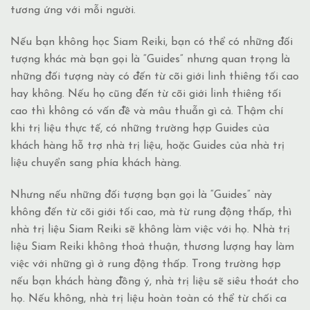
tương
ứng với mỗi người.
Nếu bạn không học Siam Reiki, bạn có thể có những đối
tượng khác mà bạn gọi là “Guides” nhưng quan trọng là
những đối tượng này có đến từ cõi giới linh thiêng tối cao
hay không. Nếu họ cũng đến từ cõi giới linh thiêng tối
cao thì không có vấn đề và mâu thuẫn gì cả. Thậm chí
khi trị liệu thực tế, có những trường hợp Guides của
khách hàng hỗ trợ nhà trị liệu, hoặc Guides của nhà trị
liệu chuyển sang phía khách hàng.
Nhưng nếu những đối tượng bạn gọi là “Guides” này
không đến từ cõi giới tối cao, mà từ rung động thấp, thì
nhà trị liệu Siam Reiki sẽ không làm việc với họ. Nhà trị
liệu Siam Reiki không thoả thuận, thương lượng hay làm
việc với những gì ở rung động thấp. Trong trường hợp
nếu bạn khách hàng đồng ý, nhà trị liệu sẽ siêu thoát cho
họ. Nếu không, nhà trị liệu hoàn toàn có thể từ chối ca