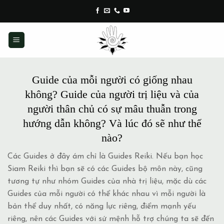
Skip
to
content
Guide của mỗi người có giống nhau
không? Guide của người trị liệu và của
người thân chủ có sự mâu thuẫn trong
hướng dẫn không? Và lúc đó sẽ như thế
nào?
Các Guides ở đây ám chỉ là Guides Reiki. Nếu bạn học
Siam Reiki thì bạn sẽ có các Guides bộ môn này, cũng
tương tự như nhóm Guides của nhà trị liệu, mặc dù các
Guides của mỗi người có thể khác nhau vì mỗi người là
bản thể duy nhất, có năng lực riêng, điểm mạnh yếu
riêng, nên các Guides với sứ mệnh hỗ trợ chúng ta sẽ đến