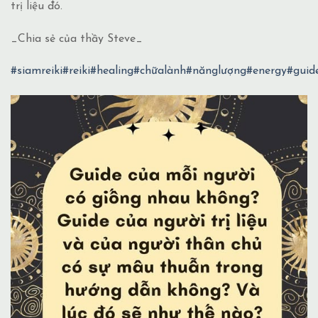
trị liệu đó.
_Chia sẻ của thầy Steve_
#siamreiki
#reiki
#healing
#chữalành
#nănglượng
#energy
#guid