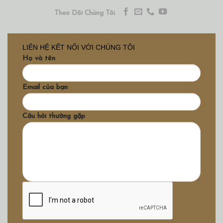
Theo Dõi Chúng Tôi
LIÊN HỆ KẾT NỐI VỚI CHÚNG TÔI
Họ và tên
Email của bạn
Câu hỏi thường gặp