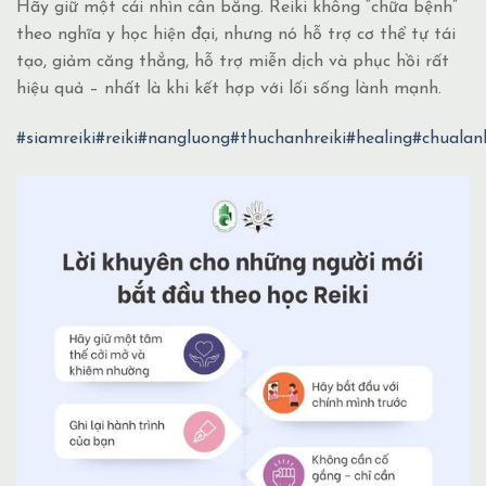
Hãy giữ một cái nhìn cân bằng. Reiki không “chữa bệnh”
theo nghĩa y học hiện đại, nhưng nó hỗ trợ cơ thể tự tái
tạo, giảm căng thẳng, hỗ trợ miễn dịch và phục hồi rất
hiệu quả – nhất là khi kết hợp với lối sống lành mạnh.
#siamreiki
#reiki
#nangluong
#thuchanhreiki
#healing
#chualan