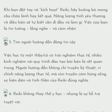
Khi bạn đặt tay và “kích hoạt” Reiki, hãy buông bỏ mong
cầu chữa lành hay kết quả. Năng lượng tình yêu thương
vô điều kiện sẽ tự biết cần đi đâu và làm gì. Việc của bạn
là tin tưởng – lắng nghe – và cảm nhận.
5. Tìm người hướng dẫn đáng tin cậy
Việc học từ một thầy/cô có trải nghiệm thực tế, nhiều
kinh nghiệm với quy trình đào tạo bài bản là rất quan
trọng. Người hướng dẫn không chỉ truyền kỹ thuật, vi
chỉnh năng lượng thực tế, mà còn truyền cảm hứng sống,
sự hiện diện và tinh thần của Reiki đúng nghĩa.
6. Reiki không thay thế y học – nhưng là sự hỗ trợ
tuyệt vời