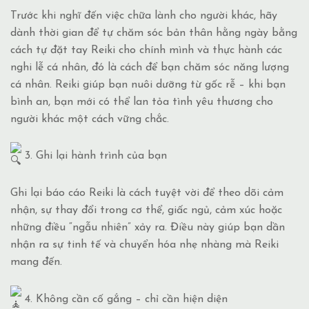
Trước khi nghĩ đến việc chữa lành cho người khác, hãy
dành thời gian để tự chăm sóc bản thân hằng ngày bằng
cách tự đặt tay Reiki cho chính mình và thực hành các
nghi lễ cá nhân, đó là cách để bạn chăm sóc năng lượng
cá nhân. Reiki giúp bạn nuôi dưỡng từ gốc rễ – khi bạn
bình an, bạn mới có thể lan tỏa tình yêu thương cho
người khác một cách vững chắc.
3. Ghi lại hành trình của bạn
Ghi lại báo cáo Reiki là cách tuyệt vời để theo dõi cảm
nhận, sự thay đổi trong cơ thể, giấc ngủ, cảm xúc hoặc
những điều “ngẫu nhiên” xảy ra. Điều này giúp bạn dần
nhận ra sự tinh tế và chuyển hóa nhẹ nhàng mà Reiki
mang đến.
4. Không cần cố gắng – chỉ cần hiện diện