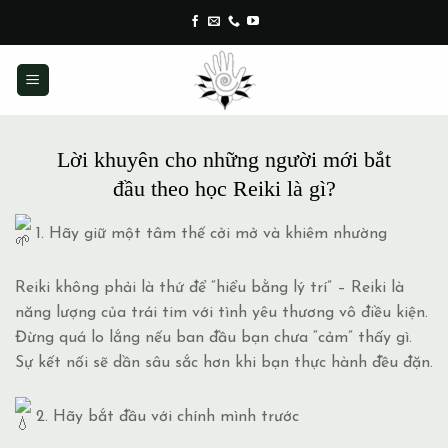
Skip
to
content
Lời khuyên cho những người mới bắt
đầu theo học Reiki là gì?
1. Hãy giữ một tâm thế cởi mở và khiêm nhường
Reiki không phải là thứ để “hiểu bằng lý trí” – Reiki là
năng lượng của trái tim với tình yêu thương vô điều kiện.
Đừng quá lo lắng nếu ban đầu bạn chưa “cảm” thấy gì.
Sự kết nối sẽ dần sâu sắc hơn khi bạn thực hành đều đặn.
2. Hãy bắt đầu với chính mình trước