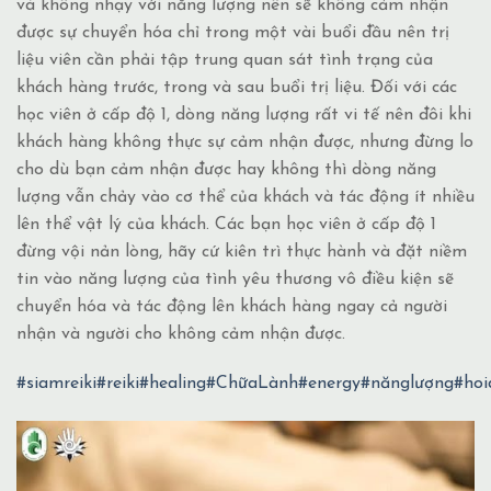
và không nhạy với năng lượng nên sẽ không cảm nhận
được sự chuyển hóa chỉ trong một vài buổi đầu nên trị
liệu viên cần phải tập trung quan sát tình trạng của
khách hàng trước, trong và sau buổi trị liệu. Đối với các
học viên ở cấp độ 1, dòng năng lượng rất vi tế nên đôi khi
khách hàng không thực sự cảm nhận được, nhưng đừng lo
cho dù bạn cảm nhận được hay không thì dòng năng
lượng vẫn chảy vào cơ thể của khách và tác động ít nhiều
lên thể vật lý của khách. Các bạn học viên ở cấp độ 1
đừng vội nản lòng, hãy cứ kiên trì thực hành và đặt niềm
tin vào năng lượng của tình yêu thương vô điều kiện sẽ
chuyển hóa và tác động lên khách hàng ngay cả người
nhận và người cho không cảm nhận được.
#siamreiki
#reiki
#healing
#ChữaLành
#energy
#nănglượng
#hoi