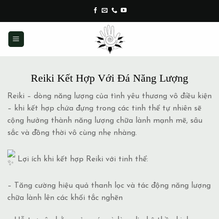
Skip
to
content
Reiki Kết Hợp Với Đá Năng Lượng
Reiki – dòng năng lượng của tình yêu thương vô điều kiện
– khi kết hợp chứa đựng trong các tinh thể tự nhiên sẽ
cộng hưởng thành năng lượng chữa lành mạnh mẽ, sâu
sắc và đồng thời vô cùng nhẹ nhàng.
Lợi ích khi kết hợp Reiki với tinh thể:
– Tăng cường hiệu quả thanh lọc và tác động năng lượng
chữa lành lên các khối tắc nghẽn