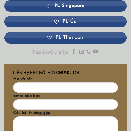
PL Singapore
PL Úc
PL Thái Lan
Theo Dõi Chúng Tôi
LIÊN HỆ KẾT NỐI VỚI CHÚNG TÔI
Họ và tên
Email của bạn
Câu hỏi thường gặp