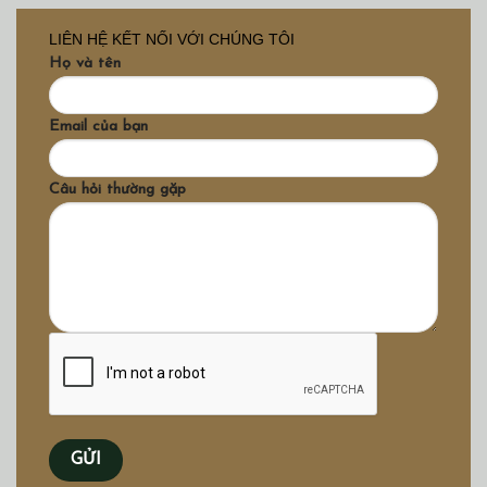
LIÊN HỆ KẾT NỐI VỚI CHÚNG TÔI
Họ và tên
Email của bạn
Câu hỏi thường gặp