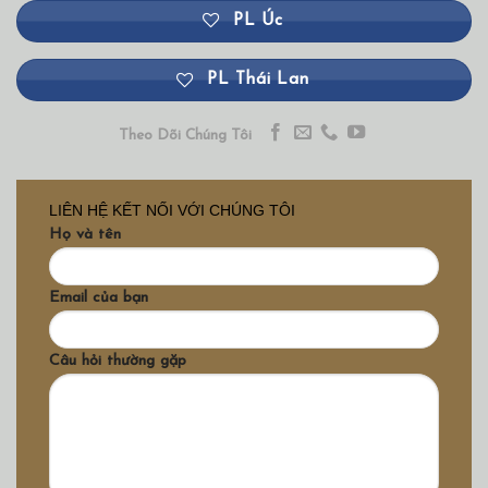
PL Úc
PL Thái Lan
Theo Dõi Chúng Tôi
LIÊN HỆ KẾT NỐI VỚI CHÚNG TÔI
Họ và tên
Email của bạn
Câu hỏi thường gặp