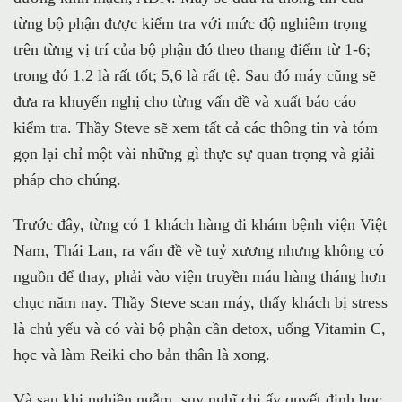
từng bộ phận được kiểm tra với mức độ nghiêm trọng
trên từng vị trí của bộ phận đó theo thang điểm từ 1-6;
trong đó 1,2 là rất tốt; 5,6 là rất tệ. Sau đó máy cũng sẽ
đưa ra khuyến nghị cho từng vấn đề và xuất báo cáo
kiểm tra. Thầy Steve sẽ xem tất cả các thông tin và tóm
gọn lại chỉ một vài những gì thực sự quan trọng và giải
pháp cho chúng.
Trước đây, từng có 1 khách hàng đi khám bệnh viện Việt
Nam, Thái Lan, ra vấn đề về tuỷ xương nhưng không có
nguồn để thay, phải vào viện truyền máu hàng tháng hơn
chục năm nay. Thầy Steve scan máy, thấy khách bị stress
là chủ yếu và có vài bộ phận cần detox, uống Vitamin C,
học và làm Reiki cho bản thân là xong.
Và sau khi nghiền ngẫm, suy nghĩ chị ấy quyết định học