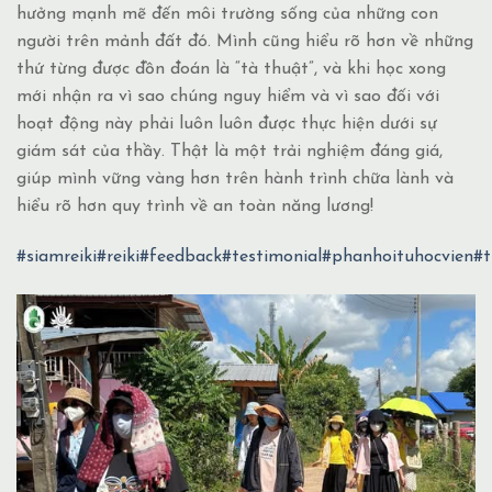
hưởng mạnh mẽ đến môi trường sống của những con
người trên mảnh đất đó. Mình cũng hiểu rõ hơn về những
thứ từng được đồn đoán là “tà thuật”, và khi học xong
mới nhận ra vì sao chúng nguy hiểm và vì sao đối với
hoạt động này phải luôn luôn được thực hiện dưới sự
giám sát của thầy. Thật là một trải nghiệm đáng giá,
giúp mình vững vàng hơn trên hành trình chữa lành và
hiểu rõ hơn quy trình về an toàn năng lương!
#siamreiki
#reiki
#feedback
#testimonial
#phanhoituhocvien
#t