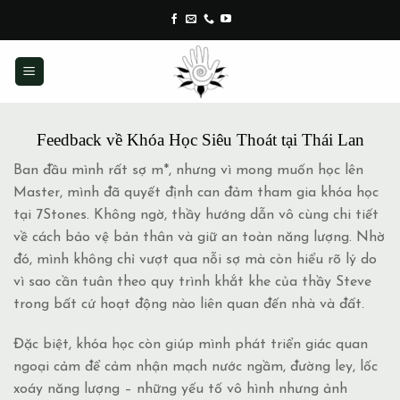
Skip
to
content
Feedback về Khóa Học Siêu Thoát tại Thái Lan
Ban đầu mình rất sợ m*, nhưng vì mong muốn học lên
Master, mình đã quyết định can đảm tham gia khóa học
tại 7Stones. Không ngờ, thầy hướng dẫn vô cùng chi tiết
về cách bảo vệ bản thân và giữ an toàn năng lượng. Nhờ
đó, mình không chỉ vượt qua nỗi sợ mà còn hiểu rõ lý do
vì sao cần tuân theo quy trình khắt khe của thầy Steve
trong bất cứ hoạt động nào liên quan đến nhà và đất.
Đặc biệt, khóa học còn giúp mình phát triển giác quan
ngoại cảm để cảm nhận mạch nước ngầm, đường ley, lốc
xoáy năng lượng – những yếu tố vô hình nhưng ảnh