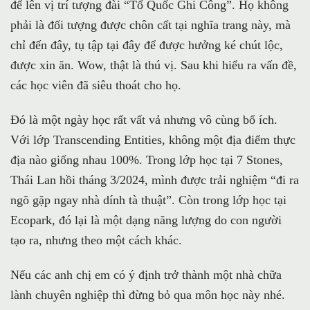
để lên vị trí tượng đài “Tổ Quốc Ghi Công”. Họ không
phải là đối tượng được chôn cất tại nghĩa trang này, mà
chỉ đến đây, tụ tập tại đây để được hưởng ké chút lộc,
được xin ăn. Wow, thật là thú vị. Sau khi hiểu ra vấn đề,
các học viên đã siêu thoát cho họ.
Đó là một ngày học rất vất vả nhưng vô cùng bổ ích.
Với lớp Transcending Entities, không một địa điểm thực
địa nào giống nhau 100%. Trong lớp học tại 7 Stones,
Thái Lan hồi tháng 3/2024, mình được trải nghiệm “đi ra
ngõ gặp ngay nhà dính tà thuật”. Còn trong lớp học tại
Ecopark, đó lại là một dạng năng lượng do con người
tạo ra, nhưng theo một cách khác.
Nếu các anh chị em có ý định trở thành một nhà chữa
lành chuyên nghiệp thì đừng bỏ qua môn học này nhé.