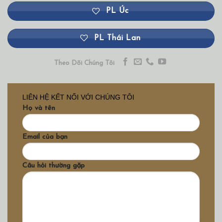
PL Úc
PL Thái Lan
Theo Dõi Chúng Tôi
LIÊN HỆ KẾT NỐI VỚI CHÚNG TÔI
Họ và tên
Email của bạn
Câu hỏi thường gặp