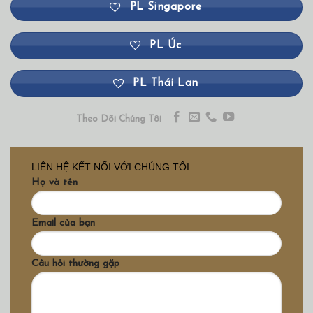
PL Singapore
PL Úc
PL Thái Lan
Theo Dõi Chúng Tôi
LIÊN HỆ KẾT NỐI VỚI CHÚNG TÔI
Họ và tên
Email của bạn
Câu hỏi thường gặp