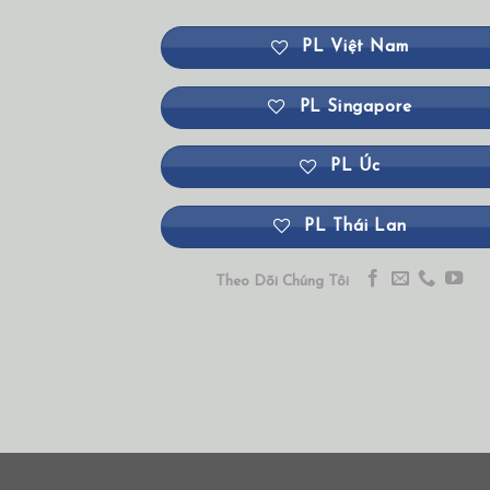
PL Việt Nam
PL Singapore
PL Úc
PL Thái Lan
Theo Dõi Chúng Tôi