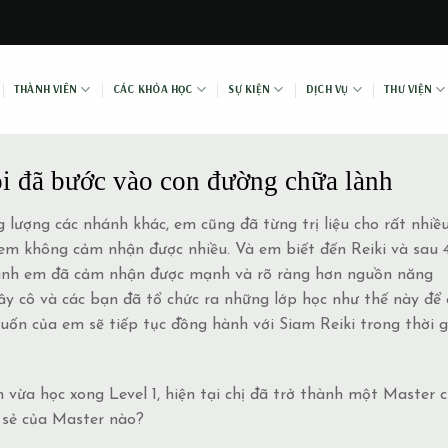
THÀNH VIÊN
CÁC KHÓA HỌC
SỰ KIỆN
DỊCH VỤ
THƯ VIỆN
i đã bước vào con đường chữa lành
lượng các nhánh khác, em cũng đã từng trị liệu cho rất nhiề
ì em không cảm nhận được nhiều. Và em biết đến Reiki và sau 
c hành em đã cảm nhận được mạnh và rõ ràng hơn nguồn năng
hầy cô và các bạn đã tổ chức ra những lớp học như thế này để
n của em sẽ tiếp tục đồng hành với Siam Reiki trong thời g
n vừa học xong Level 1, hiện tại chị đã trở thành một Master 
a sẻ của Master nào?