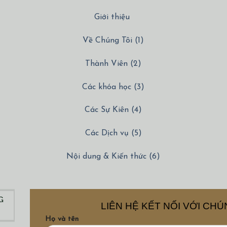
Giới thiệu
Về Chúng Tôi (1)
Thành Viên (2)
Các khóa học (3)
Các Sự Kiên (4)
Các Dịch vụ (5)
Nội dung & Kiến thức (6)
G
LIÊN HỆ KẾT NỐI VỚI CHÚ
Họ và tên