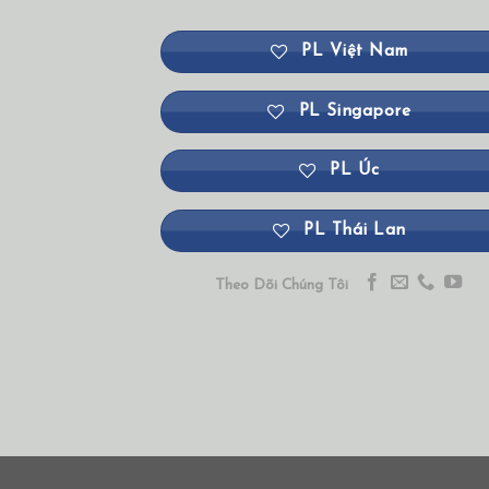
PL Việt Nam
PL Singapore
PL Úc
PL Thái Lan
Theo Dõi Chúng Tôi