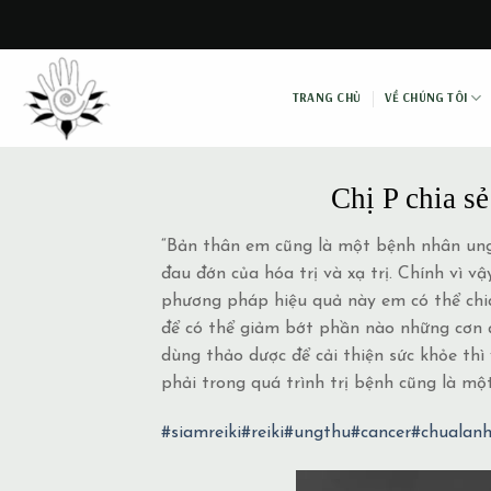
Skip
to
content
TRANG CHỦ
VỀ CHÚNG TÔI
Chị P chia s
“Bản thân em cũng là một bệnh nhân ung t
đau đớn của hóa trị và xạ trị. Chính vì 
phương pháp hiệu quả này em có thể chia
để có thể giảm bớt phần nào những cơn đa
dùng thảo dược để cải thiện sức khỏe thì
phải trong quá trình trị bệnh cũng là một
#siamreiki
#reiki
#ungthu
#cancer
#chualan