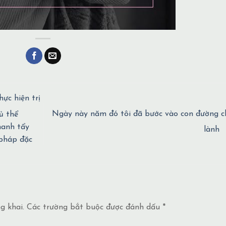
ực hiện trị
Ngày này năm đó tôi đã bước vào con đường c
ủ thể
hanh tẩy
lành
pháp đặc
g khai.
Các trường bắt buộc được đánh dấu
*