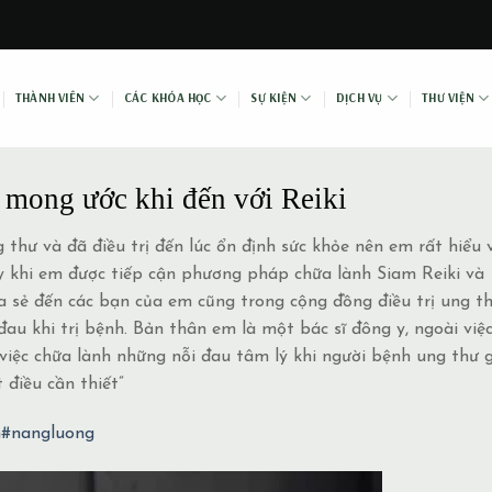
THÀNH VIÊN
CÁC KHÓA HỌC
SỰ KIỆN
DỊCH VỤ
THƯ VIỆN
ẻ mong ước khi đến với Reiki
hư và đã điều trị đến lúc ổn định sức khỏe nên em rất hiểu v
vậy khi em được tiếp cận phương pháp chữa lành Siam Reiki và
 sẻ đến các bạn của em cũng trong cộng đồng điều trị ung t
u khi trị bệnh. Bản thân em là một bác sĩ đông y, ngoài việ
 việc chữa lành những nỗi đau tâm lý khi người bệnh ung thư 
 điều cần thiết”
h
#nangluong