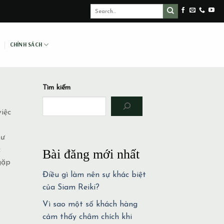
CHÍNH SÁCH
Tìm kiếm
iệc
hư
c
Bài đăng mới nhất
gặp
Điều gì làm nên sự khác biệt
của Siam Reiki?
Vì sao một số khách hàng
cảm thấy châm chích khi