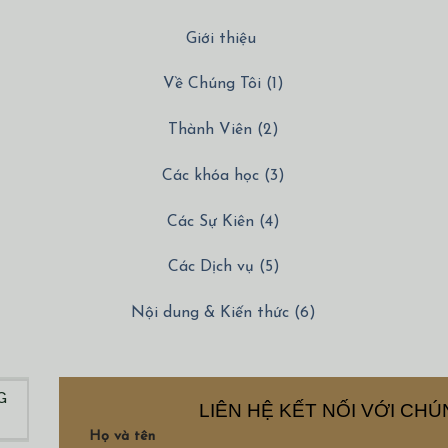
Giới thiệu
Về Chúng Tôi (1)
Thành Viên (2)
Các khóa học (3)
Các Sự Kiên (4)
Các Dịch vụ (5)
Nội dung & Kiến thức (6)
G
LIÊN HỆ KẾT NỐI VỚI CHÚ
Họ và tên