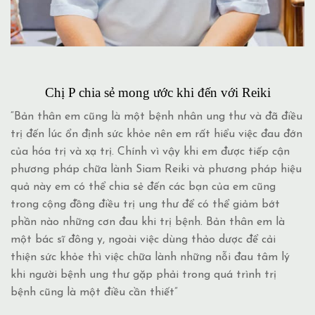
Chị P chia sẻ mong ước khi đến với Reiki
“Bản thân em cũng là một bệnh nhân ung thư và đã điều
trị đến lúc ổn định sức khỏe nên em rất hiểu việc đau đớn
của hóa trị và xạ trị. Chính vì vậy khi em được tiếp cận
phương pháp chữa lành Siam Reiki và phương pháp hiệu
quả này em có thể chia sẻ đến các bạn của em cũng
trong cộng đồng điều trị ung thư để có thể giảm bớt
phần nào những cơn đau khi trị bệnh. Bản thân em là
một bác sĩ đông y, ngoài việc dùng thảo dược để cải
thiện sức khỏe thì việc chữa lành những nỗi đau tâm lý
khi người bệnh ung thư gặp phải trong quá trình trị
bệnh cũng là một điều cần thiết”