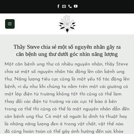
Skip
to
content
Thầy Steve chia sẻ một số nguyên nhân gây ra
căn bệnh ung thư dưới góc nhìn năng lượng
Một căn bệnh ung thư có nhiều nguyên nhân, thầy Steve
chia sẻ một số nguyên nhân tác động lên căn bệnh ung
thư. Năng lượng tiêu cực cũng là một yếu tố tác động lên
bệnh, ví dụ như khi chúng ta nằm trên một cái giường có
một lớp điện từ trường không tốt thì cũng có thể làm
thay đổi các điện từ trường và các cực tế bào ở bên
trong cơ thể thì cũng có thể là một nguyên nhân dẫn đến
căn bệnh ung thư. Có một số người bị dính tà thuật hay
là những năng lượng đen ở trong vật chất, vật thể nào
đó cũng hoàn toàn có thể gây ảnh hưởng đến sức khỏe