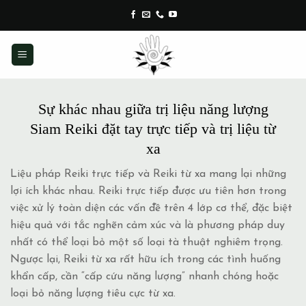
Skip
to
content
Sự khác nhau giữa trị liệu năng lượng
Siam Reiki đặt tay trực tiếp và trị liệu từ
xa
Liệu pháp Reiki trực tiếp và Reiki từ xa mang lại những
lợi ích khác nhau. Reiki trực tiếp được ưu tiên hơn trong
việc xử lý toàn diện các vấn đề trên 4 lớp cơ thể, đặc biệt
hiệu quả với tắc nghẽn cảm xúc và là phương pháp duy
nhất có thể loại bỏ một số loại tà thuật nghiêm trọng.
Ngược lại, Reiki từ xa rất hữu ích trong các tình huống
khẩn cấp, cần “cấp cứu năng lượng” nhanh chóng hoặc
loại bỏ năng lượng tiêu cực từ xa.