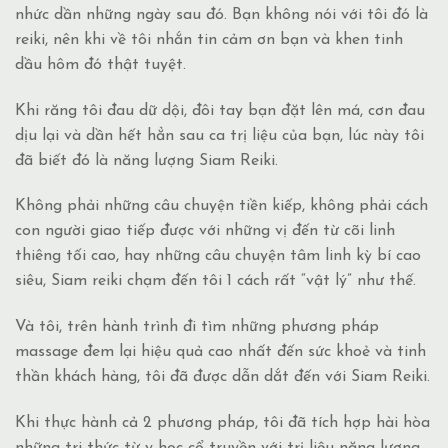
nhức dần những ngày sau đó. Bạn không nói với tôi đó là
reiki, nên khi về tôi nhắn tin cảm ơn bạn và khen tinh
dầu hôm đó thật tuyệt.
Khi răng tôi đau dữ dội, đôi tay bạn đặt lên má, cơn đau
dịu lại và dần hết hẳn sau ca trị liệu của bạn, lúc này tôi
đã biết đó là năng lượng Siam Reiki.
Không phải những câu chuyện tiền kiếp, không phải cách
con người giao tiếp được với những vị đến từ cõi linh
thiêng tối cao, hay những câu chuyện tâm linh kỳ bí cao
siêu, Siam reiki chạm đến tôi 1 cách rất “vật lý” như thế.
Và tôi, trên hành trình đi tìm những phương pháp
massage đem lại hiệu quả cao nhất đến sức khoẻ và tinh
thần khách hàng, tôi đã được dẫn dắt đến với Siam Reiki.
Khi thực hành cả 2 phương pháp, tôi đã tích hợp hài hòa
những tri thức từ y học cổ truyền với trị liệu năng lượng