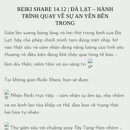
REIKI SHARE 14.12 | ĐÀ LẠT – HÀNH
TRÌNH QUAY VỀ SỰ AN YÊN BÊN
TRONG
Giữa làn sương bảng lảng và hơi thở trong lành của Đà
Lạt, hãy cho phép chính mình tạm dừng một nhịp, hít
vào thật sâu và cảm nhận dòng năng lượng của tình yêu
thương vô điều kiện đang khẽ chảy qua từng tế bào –
làm dịu thân, mềm tâm và soi sáng trí.
Tại không gian Reiki Share, bạn sẽ được:
Nhận Reiki trực tiếp – cảm nhận sự ấm áp, nhẹ nhõm
và an bình lan tỏa khắp cơ thể, đưa bạn về trạng thái
hài hòa tự nhiên.
Thư giãn sâu với chuông xoay Tây Tạng theo nhóm –