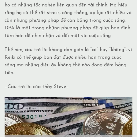
họ có những tắc nghẽn liên quan đến tài chính. Họ hiểu
rằng họ có thể rất stress, căng thẳng, áp lực rất nhiều và
cần những phương pháp để cân bằng trong cuộc sống.
DPA là một trong những phương pháp để giúp bạn định
tâm hơn để nhìn nhận và đối mặt với cuộc sống.
Thế nên, câu trả lời không đơn giản là “có” hay “không”, vì
Reiki có thể giúp bạn đạt được nhiều hơn trong cuộc
sống mà những điều ấy không thể nào đong đếm bằng
tiền.
_Câu trả lời của thầy Steve_