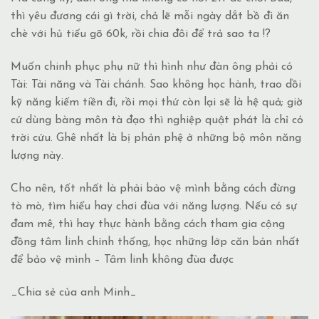
thì yêu đương cái gì trời, chả lẽ mỗi ngày dắt bồ đi ăn
chè với hủ tiếu gõ 60k, rồi chia đôi để trả sao ta !?
Muốn chinh phục phụ nữ thì hình như đàn ông phải có
Tài: Tài năng và Tài chánh. Sao không học hành, trao dồi
kỹ năng kiếm tiền đi, rồi mọi thứ còn lại sẽ là hệ quả; giờ
cứ dùng bàng môn tà đạo thì nghiệp quật phát là chỉ có
trời cứu. Ghê nhất là bị phản phệ ở những bộ môn năng
lượng này.
Cho nên, tốt nhất là phải bảo vệ mình bằng cách đừng
tò mò, tìm hiểu hay chơi đùa với năng lượng. Nếu có sự
đam mê, thì hay thực hành bằng cách tham gia cộng
đồng tâm linh chính thống, học những lớp căn bản nhất
để bảo vệ mình – Tâm linh không đùa được
_Chia sẻ của anh Minh_