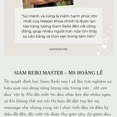
SIAM REIKI MASTER – MS HOÀNG LÊ
Tôi quyết định học Siam Reiki sau 1 số lần trải nghiệm sự
hiệu quả của dòng năng lượng này trong việc ” cắt cơn
đau” vật lý. Khi đôi mắt tôi đau nhức kéo dài nhiều ngày,
có khi không thể mở nổi thì bạn đã đặt tay lên nó,
massage nhẹ nhàng cùng với 1 chút tinh dầu và điều kỳ
diệu đã đến, đôi mắt tôi được thư giãn sâu, rồi giảm đau