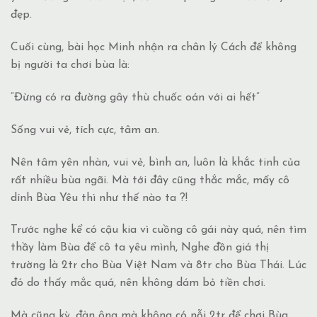
đẹp.
Cuối cùng, bài học Minh nhận ra chân lý Cách để không
bị người ta chơi bùa là:
“Đừng có ra đường gây thù chuốc oán với ai hết”
Sống vui vẻ, tích cực, tâm an.
Nên tâm yên nhàn, vui vẻ, bình an, luôn là khắc tinh của
rất nhiều bùa ngãi. Mà tới đây cũng thắc mắc, mấy cô
dính Bùa Yêu thì như thế nào ta ?!
Trước nghe kể có cậu kia vì cuồng cô gái này quá, nên tìm
thầy làm Bùa để cô ta yêu mình, Nghe đồn giá thị
trường là 2tr cho Bùa Việt Nam và 8tr cho Bùa Thái. Lúc
đó do thấy mắc quá, nên không dám bỏ tiền chơi.
Mà cũng kỳ, đàn ông mà không có nỗi 2tr để chơi Bùa,