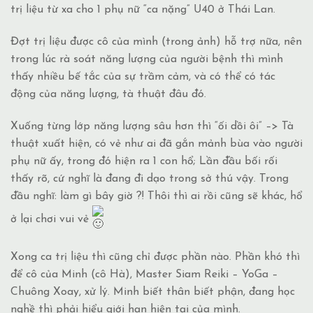
trị liệu từ xa cho 1 phụ nữ “ca nặng” U40 ở Thái Lan.
Đợt trị liệu được cô của mình (trong ảnh) hỗ trợ nữa, nên
trong lúc rà soát năng lượng của người bệnh thì mình
thấy nhiều bế tắc của sự trầm cảm, và có thể có tác
động của năng lượng, tà thuật đâu đó.
Xuống từng lớp năng lượng sâu hơn thì “ối dồi ôi” –> Tà
thuật
xuất hiện, có vẻ như ai đã gắn mảnh bùa vào người
phụ nữ ấy, trong đó hiện ra 1 con hổ; Lần đầu bối rối
thấy rõ, cứ nghĩ là đang đi dạo trong sở thú vậy. Trong
đầu nghĩ: làm gì bây giờ ?! Thôi thì ai rồi cũng sẽ khác, hổ
ở lại chơi vui vẻ
Xong ca trị liệu thì cũng chỉ được phần nào. Phần khó thì
để cô của Minh (cô Hà), Master Siam Reiki – YoGa –
Chuông Xoay, xử lý. Minh biết thân biết phận, đang học
nghề thì phải hiểu giới hạn hiện tại của mình.