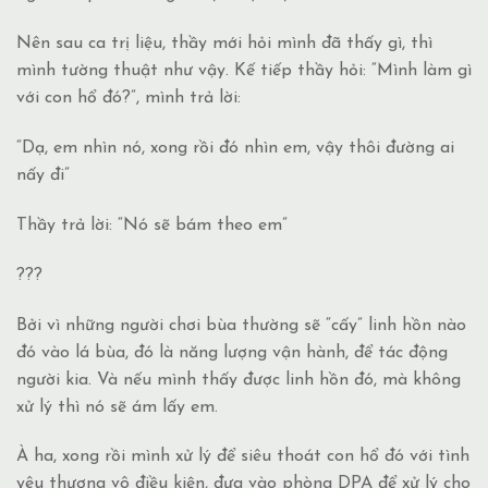
Nên sau ca trị liệu, thầy mới hỏi mình đã thấy gì, thì
mình tường thuật như vậy. Kế tiếp thầy hỏi: “Mình làm gì
với con hổ đó?”, mình trả lời:
“Dạ, em nhìn nó, xong rồi đó nhìn em, vậy thôi đường ai
nấy đi”
Thầy trả lời: “Nó sẽ bám theo em”
???
Bởi vì những người chơi bùa thường sẽ “cấy” linh hồn nào
đó vào lá bùa, đó là năng lượng vận hành, để tác động
người kia. Và nếu mình thấy được linh hồn đó, mà không
xử lý thì nó sẽ ám lấy em.
À ha, xong rồi mình xử lý để siêu thoát con hổ đó với tình
yêu thương vô điều kiện, đưa vào phòng DPA để xử lý cho