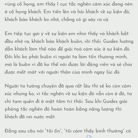
vùng cổ họng, em thấy 1 cục tắc nghẽn cảm xúc đang nén
ở cổ họng khách. Em tiến lên và hỏi khách về sự kiện đó,
khách bảo khách ko nhớ, chẳng có gì xảy ra cả.
Em
tiếp tục gợi ý về sự kiện em nhìn thấy và khách bắt
đầu nhớ ra, khách bảo khách buồn, rồi thôi. Guides hướng
dẫn khách làm thế nào để giải toả cảm xúc ở sự kiện đó.
Đôi khi ko phải buồn vì người ta làm tổn thương mình,
mà là buồn vì đã ko thể nói được lời động viên và sẻ chia
được mất mát với người thân của mình ngay lúc đó.
Người ta tưởng chuyện đã qua rất lâu thì sẽ ko còn cảm
xúc nhưng ko, vì tắc nghẽn về sự kiện đó vẫn còn ở đó, ta
chỉ tạm quên đi ở mặt tâm trí thôi. Sau khi Guides giải
phóng tắc nghẽn đó hoàn toàn bằng năng lượng thì
khách đã rơi nước mắt.
Đằng sau câu nói “tôi ổn”, “tôi cảm thấy bình thường” có