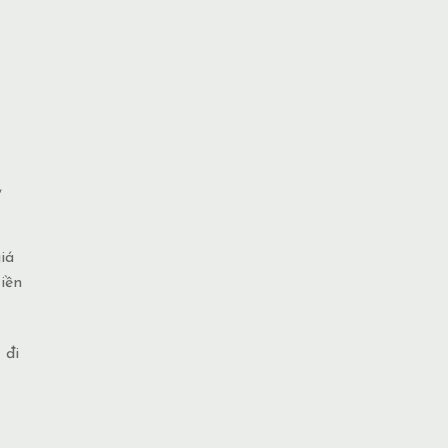
,
iá
iền
 đi