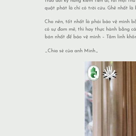
trao dồi kỹ năng kiếm tiền đi, rồi mọi th
quật phát là chỉ có trời cứu. Ghê nhất l
Cho nên, tốt nhất là phải bảo vệ mình b
có sự đam mê, thì hay thực hành bằng cá
bản nhất để bảo vệ mình – Tâm linh khô
_Chia sẻ của anh Minh_