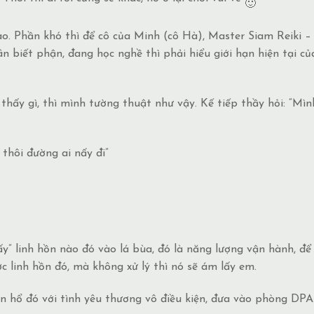
nào. Phần khó thì để cô của Minh (cô Hà), Master Siam Reiki –
n biết phận, đang học nghề thì phải hiểu giới hạn hiện tại củ
 thấy gì, thì mình tường thuật như vậy. Kế tiếp thầy hỏi: “Mìn
 thôi đường ai nấy đi”
ấy” linh hồn nào đó vào lá bùa, đó là năng lượng vận hành, để
c linh hồn đó, mà không xử lý thì nó sẽ ám lấy em.
con hổ đó với tình yêu thương vô điều kiện, đưa vào phòng DPA