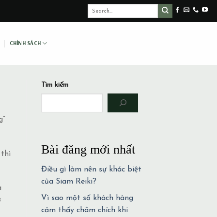
CHÍNH SÁCH
Tìm kiếm
g”
Bài đăng mới nhất
thì
Điều gì làm nên sự khác biệt
của Siam Reiki?
a
Vì sao một số khách hàng
ở
cảm thấy châm chích khi