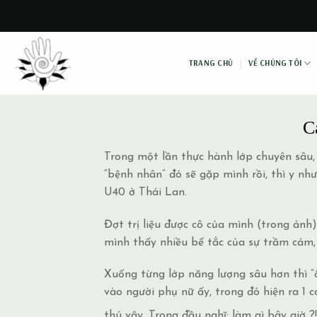
Skip
to
content
TRANG CHỦ
VỀ CHÚNG TÔI
C
Trong một lần thực hành lớp chuyên sâu,
“bệnh nhân” đó sẽ gặp mình rồi, thì y như
U40 ở Thái Lan.
Đợt trị liệu được cô của mình (trong ảnh
mình thấy nhiều bế tắc của sự trầm cảm, 
Xuống từng lớp năng lượng sâu hơn thì “ố
vào người phụ nữ ấy, trong đó hiện ra 1 c
thú vậy. Trong đầu nghĩ: làm gì bây giờ ?! 