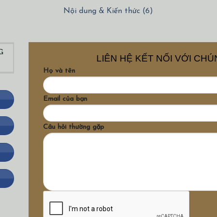
Nội dung & Kiến thức (6)
G
LIÊN HỆ KẾT NỐI VỚI CHÚ
Họ và tên
Email của bạn
Câu hỏi thường gặp