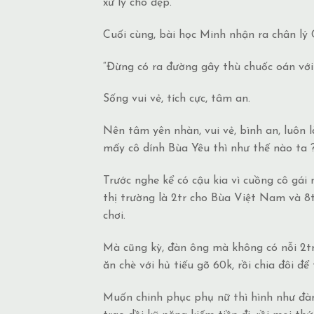
xử lý cho đẹp.
Cuối cùng, bài học Minh nhận ra chân lý 
“Đừng có ra đường gây thù chuốc oán với 
Sống vui vẻ, tích cực, tâm an.
Nên tâm yên nhàn, vui vẻ, bình an, luôn 
mấy cô dính Bùa Yêu thì như thế nào ta ?
Trước nghe kể có cậu kia vì cuồng cô gái
thị trường là 2tr cho Bùa Việt Nam và 8
chơi.
Mà cũng kỳ, đàn ông mà không có nỗi 2tr đ
ăn chè với hủ tiếu gõ 60k, rồi chia đôi để 
Muốn chinh phục phụ nữ thì hình như đàn