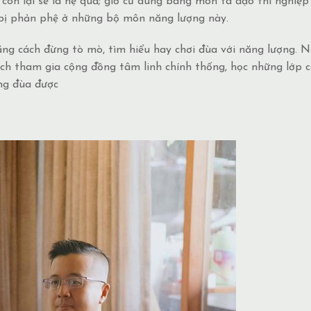
ứ còn lại sẽ là hệ quả; giờ cứ dùng bàng môn tà đạo thì nghiệp
à bị phản phệ ở những bộ môn năng lượng này.
ằng cách đừng tò mò, tìm hiểu hay chơi đùa với năng lượng. 
ch tham gia cộng đồng tâm linh chính thống, học những lớp 
ng đùa được