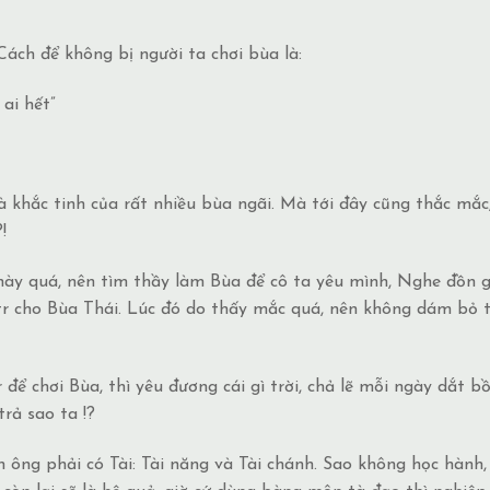
Cách để không bị người ta chơi bùa là:
ai hết”
là khắc tinh của rất nhiều bùa ngãi. Mà tới đây cũng thắc mắc
!
 này quá, nên tìm thầy làm Bùa để cô ta yêu mình, Nghe đồn g
tr cho Bùa Thái. Lúc đó do thấy mắc quá, nên không dám bỏ t
ể chơi Bùa, thì yêu đương cái gì trời, chả lẽ mỗi ngày dắt bồ
trả sao ta !?
 ông phải có Tài: Tài năng và Tài chánh. Sao không học hành,