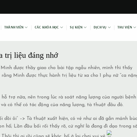
THÀNH VIÊN
CÁC KHÓA HỌC
SỰ KIỆN
DỊCH VỤ
THƯ VIỆN
a trị liệu đáng nhớ
 Minh được thầy giao cho bài tập ngẫu nhiên, mình thì thấy
 rằng Minh được thực hành trị liệu từ xa cho 1 phụ nữ “ca nặn
) hỗ trợ nữa, nên trong lúc rà soát năng lượng của người bệnh 
và có thể có tác động của năng lượng, tà thuật đâu đó.
i dồi ôi” –> Tà thuật
xuất hiện, có vẻ như ai đã gắn mảnh bù
on hổ; Lần đầu bối rối thấy rõ, cứ nghĩ là đang đi dạo trong s
Thôi thì ai rồi cũng sẽ khác, hổ ở lại chơi vui vẻ