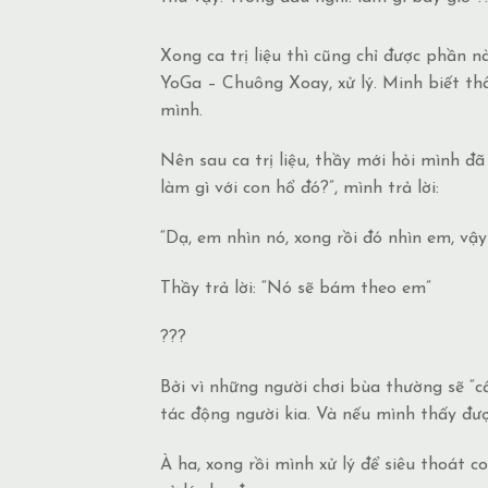
Xong ca trị liệu thì cũng chỉ được phần 
YoGa – Chuông Xoay, xử lý. Minh biết thâ
mình.
Nên sau ca trị liệu, thầy mới hỏi mình đã
làm gì với con hổ đó?”, mình trả lời:
“Dạ, em nhìn nó, xong rồi đó nhìn em, vậy
Thầy trả lời: “Nó sẽ bám theo em”
???
Bởi vì những người chơi bùa thường sẽ “c
tác động người kia. Và nếu mình thấy đượ
À ha, xong rồi mình xử lý để siêu thoát 